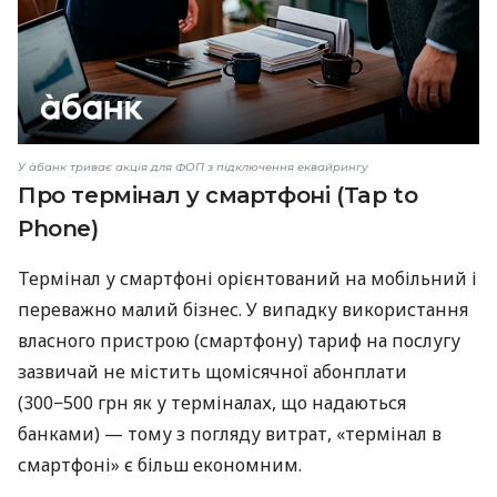
У àбанк триває акція для ФОП з підключення еквайрингу
Про термінал у смартфоні (Tap to
Phone)
Термінал у смартфоні орієнтований на мобільний і
переважно малий бізнес. У випадку використання
власного пристрою (смартфону) тариф на послугу
зазвичай не містить щомісячної абонплати
(300−500 грн як у терміналах, що надаються
банками) — тому з погляду витрат, «термінал в
смартфоні» є більш економним.