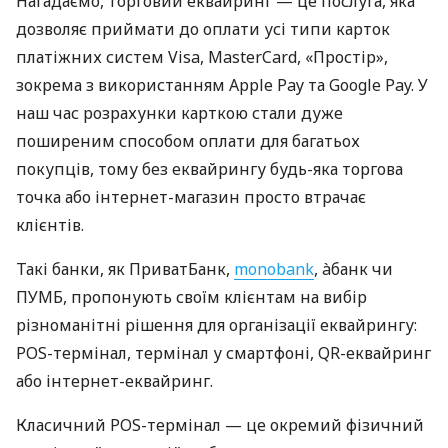
Нагадаємо, торговий еквайринг — це послуга, яка
дозволяє приймати до оплати усі типи карток
платіжних систем Visa, MasterCard, «Простір»,
зокрема з використанням Apple Pay та Google Pay. У
наш час розрахунки карткою стали дуже
поширеним способом оплати для багатьох
покупців, тому без еквайрингу будь-яка торгова
точка або інтернет-магазин просто втрачає
клієнтів.
Такі банки, як ПриватБанк,
monobank
, àбанк чи
ПУМБ, пропонують своїм клієнтам на вибір
різноманітні рішення для організації еквайрингу:
POS-термінал, термінал у смартфоні, QR-еквайринг
або інтернет-еквайринг.
Класичний POS-термінал — це окремий фізичний