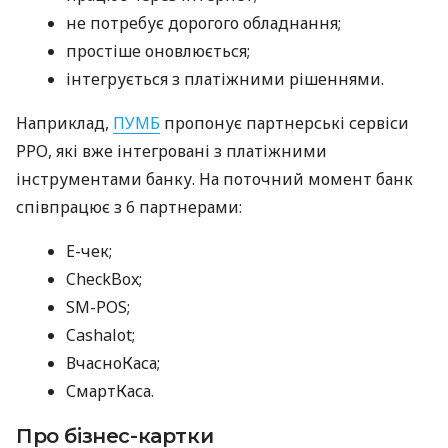
не потребує дорогого обладнання;
простіше оновлюється;
інтегрується з платіжними рішеннями.
Наприклад,
ПУМБ
пропонує партнерські сервіси
РРО, які вже інтегровані з платіжними
інструментами банку. На поточний момент банк
співпрацює з 6 партнерами:
E-чек;
CheckBox;
SM-POS;
Cashalot;
ВчасноКаса;
СмартКаса.
Про бізнес-картки