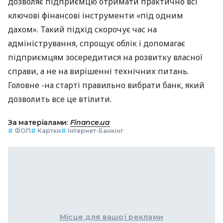
дозволяє підприємцю отримати практично всі
ключові фінансові інструменти «під одним
дахом». Такий підхід скорочує час на
адміністрування, спрощує облік і допомагає
підприємцям зосередитися на розвитку власної
справи, а не на вирішенні технічних питань.
Головне -на старті правильно вибрати банк, який
дозволить все це втілити.
За матеріалами:
Finance.ua
#
ФОП
#
Картки
#
Інтернет-Банкінг
Місце для вашої реклами