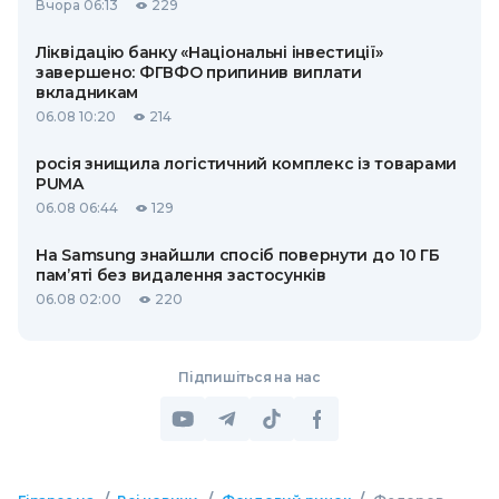
Вчора 06:13
229
Ліквідацію банку «Національні інвестиції»
завершено: ФГВФО припинив виплати
вкладникам
06.08 10:20
214
росія знищила логістичний комплекс із товарами
PUMA
06.08 06:44
129
На Samsung знайшли спосіб повернути до 10 ГБ
пам’яті без видалення застосунків
06.08 02:00
220
Підпишіться на нас