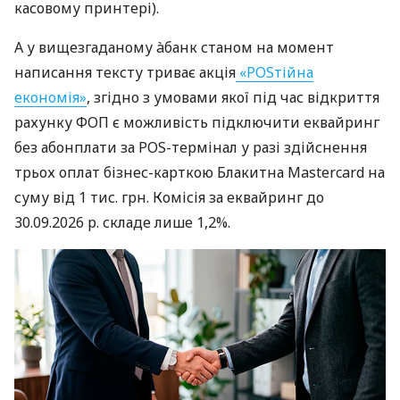
касовому принтері).
А у вищезгаданому àбанк станом на момент
написання тексту триває акція
«POSтійна
економія»
, згідно з умовами якої під час відкриття
рахунку ФОП є можливість підключити еквайринг
без абонплати за POS-термінал у разі здійснення
трьох оплат бізнес-карткою Блакитна Mastercard на
суму від 1 тис. грн. Комісія за еквайринг до
30.09.2026 р. складе лише 1,2%.