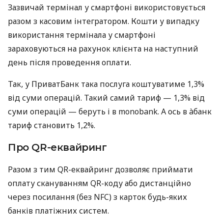
Зазвичай термінал у смартфоні використовується
разом з касовим інтегратором. Кошти у випадку
використання термінала у смартфоні
зараховуються на рахунок клієнта на наступний
день після проведення оплати.
Так, у ПриватБанк така послуга коштуватиме 1,3%
від суми операцій. Такий самий тариф — 1,3% від
суми операцій — беруть і в monobank. А ось в àбанк
тариф становить 1,2%.
Про QR-еквайринг
Разом з тим QR-еквайринг дозволяє приймати
оплату скануванням QR-коду або дистанційно
через посилання (без NFC) з карток будь-яких
банків платіжних систем.