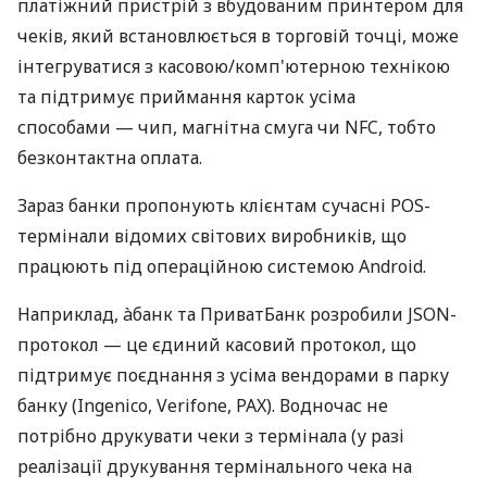
платіжний пристрій з вбудованим принтером для
чеків, який встановлюється в торговій точці, може
інтегруватися з касовою/комп'ютерною технікою
та підтримує приймання карток усіма
способами — чип, магнітна смуга чи NFC, тобто
безконтактна оплата.
Зараз банки пропонують клієнтам сучасні POS-
термінали відомих світових виробників, що
працюють під операційною системою Android.
Наприклад, àбанк та ПриватБанк розробили JSON-
протокол — це єдиний касовий протокол, що
підтримує поєднання з усіма вендорами в парку
банку (Ingenico, Verifone, PAX). Водночас не
потрібно друкувати чеки з термінала (у разі
реалізації друкування термінального чека на