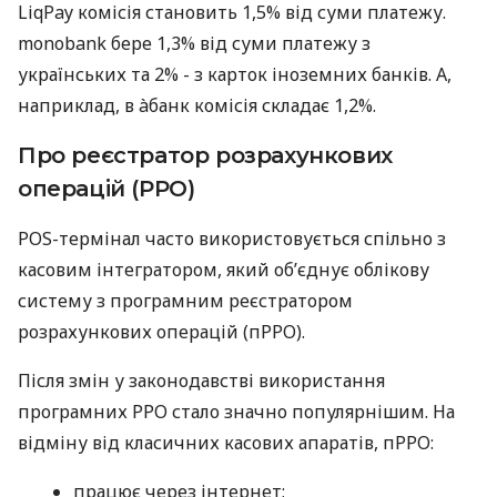
LiqPay комісія становить 1,5% від суми платежу.
monobank бере 1,3% від суми платежу з
українських та 2% - з карток іноземних банків. А,
наприклад, в àбанк комісія складає 1,2%.
Про реєстратор розрахункових
операцій (РРО)
POS-термінал часто використовується спільно з
касовим інтегратором, який об’єднує облікову
систему з програмним реєстратором
розрахункових операцій (пРРО).
Після змін у законодавстві використання
програмних РРО стало значно популярнішим. На
відміну від класичних касових апаратів, пРРО:
працює через інтернет;