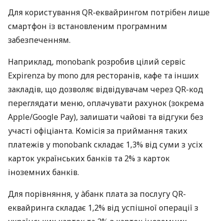
Для користування QR-еквайрингом потрібен лише
смартфон із встановленим програмним
забезпеченням.
Наприклад, monobank розробив цілий сервіс
Expirenza by mono для ресторанів, кафе та інших
закладів, що дозволяє відвідувачам через QR-код
переглядати меню, оплачувати рахунок (зокрема
Apple/Google Pay), залишати чайові та відгуки без
участі офіціанта. Комісія за приймання таких
платежів у monobank складає 1,3% від суми з усіх
карток українських банків та 2% з карток
іноземних банків.
Для порівняння, у àбанк плата за послугу QR-
еквайринга складає 1,2% від успішної операції з