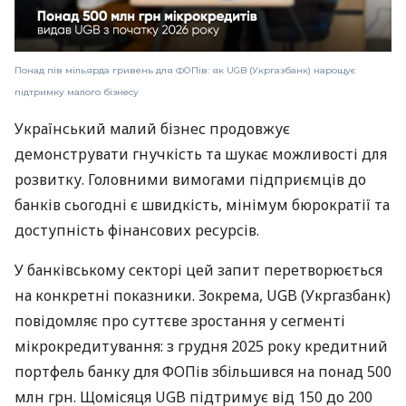
Понад пів мільярда гривень для ФОПів: як UGB (Укргазбанк) нарощує
підтримку малого бізнесу
Український малий бізнес продовжує
демонструвати гнучкість та шукає можливості для
розвитку. Головними вимогами підприємців до
банків сьогодні є швидкість, мінімум бюрократії та
доступність фінансових ресурсів.
У банківському секторі цей запит перетворюється
на конкретні показники. Зокрема, UGB (Укргазбанк)
повідомляє про суттєве зростання у сегменті
мікрокредитування: з грудня 2025 року кредитний
портфель банку для ФОПів збільшився на понад 500
млн грн. Щомісяця UGB підтримує від 150 до 200