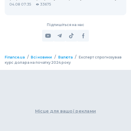
04.08 07:35
33675
Підпишіться на нас
/
/
/
Finance.ua
Всі новини
Валюта
Експерт спрогнозував
курс долара на початку 2024 року
Місце для вашої реклами