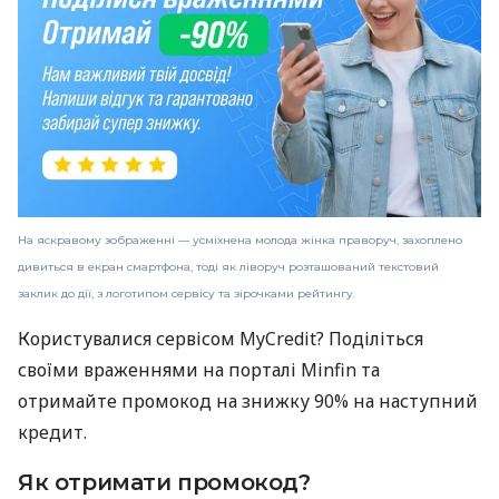
На яскравому зображенні — усміхнена молода жінка праворуч, захоплено
дивиться в екран смартфона, тоді як ліворуч розташований текстовий
заклик до дії, з логотипом сервісу та зірочками рейтингу.
Користувалися сервісом MyCredit? Поділіться
своїми враженнями на порталі Minfin та
отримайте промокод на знижку 90% на наступний
кредит.
Як отримати промокод?