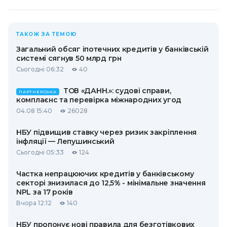
ТАКОЖ ЗА ТЕМОЮ
Загальний обсяг іпотечних кредитів у банківській
системі сягнув 50 млрд грн
Сьогодні 06:32
40
ТОВ «ДАНН.»: судові справи,
ПАРТНЕРСЬКА
комплаєнс та перевірка міжнародних угод
04.08 15:40
26028
НБУ підвищив ставку через ризик закріплення
інфляції — Лепушинський
Сьогодні 05:33
124
Частка непрацюючих кредитів у банківському
секторі знизилася до 12,5% - мінімальне значення
NPL за 17 років
Вчора 12:12
140
НБУ пропонує нові правила для безготівкових