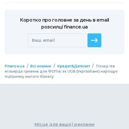
Коротко про головне за день в email
розсилці finance.ua
Ваш email
/
/
/
Finance.ua
Всі новини
Кредит&Депозит
Понад пів
мільярда гривень для ФОПів: як UGB (Укргазбанк) нарощує
підтримку малого бізнесу
Місце для вашої реклами