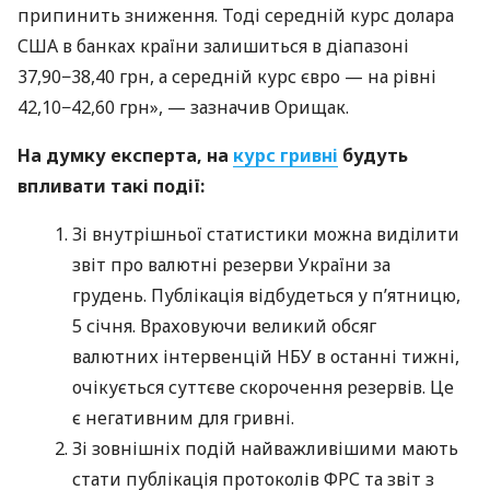
припинить зниження. Тоді середній курс долара
США в банках країни залишиться в діапазоні
37,90−38,40 грн, а середній курс євро — на рівні
42,10−42,60 грн», — зазначив Орищак.
На думку експерта, на
курс гривні
будуть
впливати такі події:
Зі внутрішньої статистики можна виділити
звіт про валютні резерви України за
грудень. Публікація відбудеться у п’ятницю,
5 січня. Враховуючи великий обсяг
валютних інтервенцій НБУ в останні тижні,
очікується суттєве скорочення резервів. Це
є негативним для гривні.
Зі зовнішніх подій найважливішими мають
стати публікація протоколів ФРС та звіт з