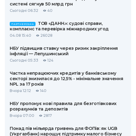
системі сягнув 50 млрд грн
Сьогодні 06:32
40
ТОВ «ДАНН.»: судові справи,
ПАРТНЕРСЬКА
комплаєнс та перевірка міжнародних угод
04.08 15:40
26028
НБУ підвищив ставку через ризик закріплення
інфляції — Лепушинський
Сьогодні 05:33
124
Частка непрацюючих кредитів у банківському
секторі знизилася до 12,5% - мінімальне значення
NPL за 17 років
Вчора 12:12
140
НБУ пропонує нові правила для безготівкових
розрахунків та депозитів
Вчора 07:00
2817
Понад пів мільярда гривень для ФОПів: як UGB
(Укргазбанк) нарощує підтримку малого бізнесу