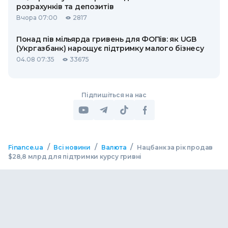
розрахунків та депозитів
Вчора 07:00
2817
Понад пів мільярда гривень для ФОПів: як UGB
(Укргазбанк) нарощує підтримку малого бізнесу
04.08 07:35
33675
Підпишіться на нас
/
/
/
Finance.ua
Всі новини
Валюта
Нацбанк за рік продав
$28,8 млрд для підтримки курсу гривні