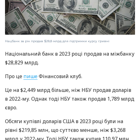
Нацбанк за рік продав $28,8 млрд для підтримки курсу гривні
Національний банк в 2023 році продав на міжбанку
$28,829 млрд.
Про це
пише
Фінансовий клуб.
Це на $2,449 млрд більше, ніж НБУ продав доларів
в 2022-му. Однак тоді НБУ також продав 1,789 млрд
євро.
Обсяги купівлі доларів США в 2023 році були на
рівні $219,85 млн, що суттєво менше, ніж $3,268
млрд у 2022-му. Тоді НБУ також купив 110,97 млн