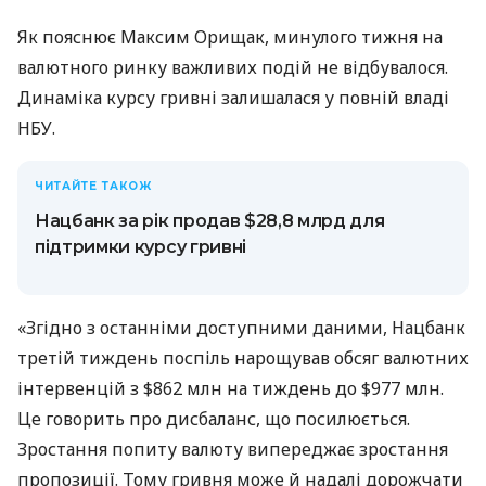
Як пояснює Максим Орищак, минулого тижня на
валютного ринку важливих подій не відбувалося.
Динаміка курсу гривні залишалася у повній владі
НБУ.
ЧИТАЙТЕ ТАКОЖ
Нацбанк за рік продав $28,8 млрд для
підтримки курсу гривні
«Згідно з останніми доступними даними, Нацбанк
третій тиждень поспіль нарощував обсяг валютних
інтервенцій з $862 млн на тиждень до $977 млн.
Це говорить про дисбаланс, що посилюється.
Зростання попиту валюту випереджає зростання
пропозиції. Тому гривня може й надалі дорожчати