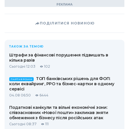
ПОДІЛИТИСЯ НОВИНОЮ
ТАКОЖ ЗА ТЕМОЮ
Штрафи за фінансові порушення підвишать в
кілька разів
Сьогодні 12:03
102
ТОП банківських рішень для ФОП:
ПАРТНЕРСЬКА
коли еквайринг, РРО та бізнес-картки в одному
сервісі
04.08 06:50
6444
Податкові канікули та вільні економічні зони:
співзасновник «Нової пошти» закликав зняти
обмеження з бізнесу після російських атак
Сьогодні 08:37
111