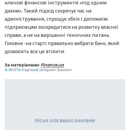
ключові фінансові інструменти «під одним
дахом». Такий підхід скорочує час на
адміністрування, спрощує облік і допомагає
підприємцям зосередитися на розвитку власної
справи, а не на вирішенні технічних питань.
Головне -на старті правильно вибрати банк, який
дозволить все це втілити.
За матеріалами:
Finance.ua
#
ФОП
#
Картки
#
Інтернет-Банкінг
Місце для вашої реклами