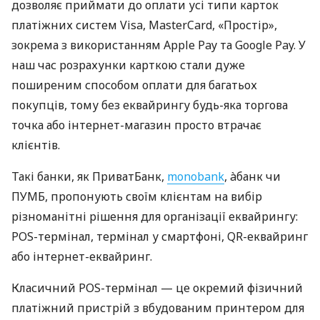
дозволяє приймати до оплати усі типи карток
платіжних систем Visa, MasterCard, «Простір»,
зокрема з використанням Apple Pay та Google Pay. У
наш час розрахунки карткою стали дуже
поширеним способом оплати для багатьох
покупців, тому без еквайрингу будь-яка торгова
точка або інтернет-магазин просто втрачає
клієнтів.
Такі банки, як ПриватБанк,
monobank
, àбанк чи
ПУМБ, пропонують своїм клієнтам на вибір
різноманітні рішення для організації еквайрингу:
POS-термінал, термінал у смартфоні, QR-еквайринг
або інтернет-еквайринг.
Класичний POS-термінал — це окремий фізичний
платіжний пристрій з вбудованим принтером для