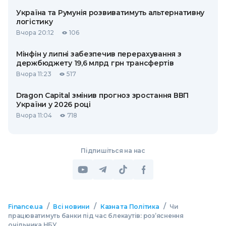
Україна та Румунія розвиватимуть альтернативну
логістику
Вчора 20:12
106
Мінфін у липні забезпечив перерахування з
держбюджету 19,6 млрд грн трансфертів
Вчора 11:23
517
Dragon Capital змінив прогноз зростання ВВП
України у 2026 році
Вчора 11:04
718
Підпишіться на нас
/
/
/
Finance.ua
Всі новини
Казна та Політика
Чи
працюватимуть банки під час блекаутів: роз’яснення
очільника НБУ