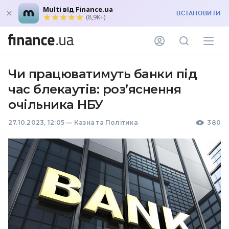
Multi від Finance.ua
ВСТАНОВИТИ
(8,9K+)
Чи працюватимуть банки під
час блекаутів: роз’яснення
очільника НБУ
27.10.2023, 12:05
—
Казна та Політика
380