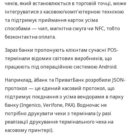
чеків, який встановлюється в торговій точці, може
інтегруватися з касовою/комп'ютерною технікою
та підтримує приймання карток усіма
способами — чип, магнітна смуга чи NFC, тобто
безконтактна оплата.
Зараз банки пропонують клієнтам сучасні POS-
термінали відомих світових виробників, що
працюють під операційною системою Android.
Наприклад, àбанк та ПриватБанк розробили JSON-
протокол — це єдиний касовий протокол, що
підтримує поєднання з усіма вендорами в парку
банку (Ingenico, Verifone, PAX). Водночас не
потрібно друкувати чеки з термінала (у разі
реалізації друкування термінального чека на
касовому принтері).