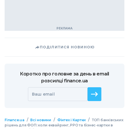
ПОДІЛИТИСЯ НОВИНОЮ
Коротко про головне за день в email
розсилці finance.ua
Ваш email
/
/
/
Finance.ua
Всі новини
Фінтех і Картки
ТОП банківських
рішень для ФОП: коли еквайринг, РРО та бізнес-картки в