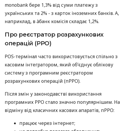
monobank бере 1,3% від суми платежу з
українських та 2% - з карток іноземних банків. А,
наприклад, в àбанк комісія складає 1,2%.
Про реєстратор розрахункових
операцій (РРО)
POS-термінал часто використовується спільно з
касовим інтегратором, який об’єднує облікову
систему з програмним реєстратором
розрахункових операцій (пРРО).
Після змін у законодавстві використання
програмних РРО стало значно популярнішим. На
відміну від класичних касових апаратів, пРРО:
працює через інтернет;