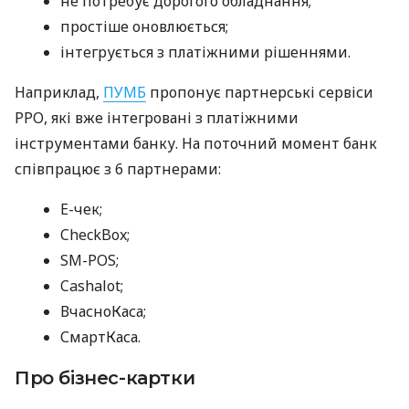
не потребує дорогого обладнання;
простіше оновлюється;
інтегрується з платіжними рішеннями.
Наприклад,
ПУМБ
пропонує партнерські сервіси
РРО, які вже інтегровані з платіжними
інструментами банку. На поточний момент банк
співпрацює з 6 партнерами:
E-чек;
CheckBox;
SM-POS;
Cashalot;
ВчасноКаса;
СмартКаса.
Про бізнес-картки