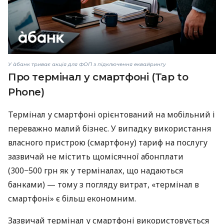
У àбанк триває акція для ФОП з підключення еквайрингу
Про термінал у смартфоні (Tap to
Phone)
Термінал у смартфоні орієнтований на мобільний і
переважно малий бізнес. У випадку використання
власного пристрою (смартфону) тариф на послугу
зазвичай не містить щомісячної абонплати
(300−500 грн як у терміналах, що надаються
банками) — тому з погляду витрат, «термінал в
смартфоні» є більш економним.
Зазвичай термінал у смартфоні використовується