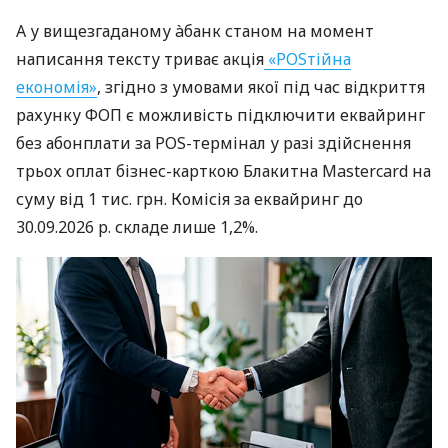
А у вищезгаданому àбанк станом на момент
написання тексту триває акція
«POSтійна
економія»
, згідно з умовами якої під час відкриття
рахунку ФОП є можливість підключити еквайринг
без абонплати за POS-термінал у разі здійснення
трьох оплат бізнес-карткою Блакитна Mastercard на
суму від 1 тис. грн. Комісія за еквайринг до
30.09.2026 р. складе лише 1,2%.