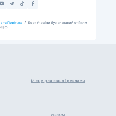
/
а та Політика
Борг України був визнаний стійким
- МВФ
Місце для вашої реклами