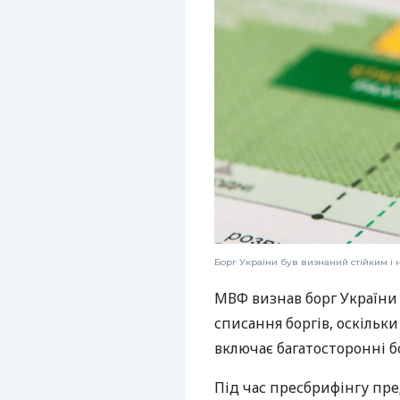
Борг України був визнаний стійким і 
МВФ визнав борг України 
списання боргів, оскільк
включає багатосторонні б
Під час пресбрифінгу пр