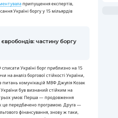
ментувала
припущення експертів,
сання Україні боргу у 15 мільярдів
 євробондів: частину боргу
 списати Україні борг приблизно на 15
чи на аналіз боргової стійкості України,
 питань комунікацій МВФ Джулія Козак
г України був визнаний стійким на
 трьох умов: Перша — продовження
 як це передбачено програмою. Друга —
ьгового фінансування, знову ж таки,