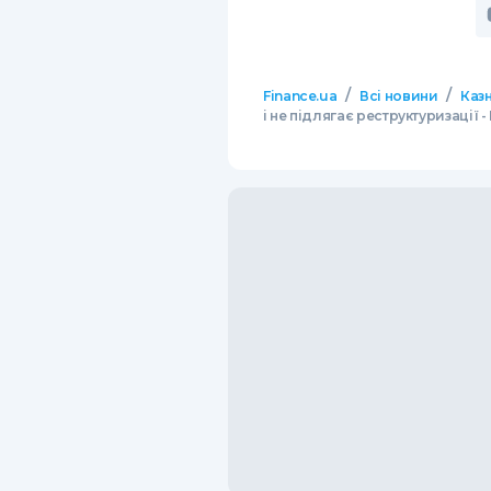
/
/
Finance.ua
Всі новини
Казн
і не підлягає реструктуризації 