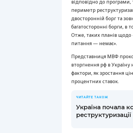
відповідно до програми, 
периметр реструктуризац
двосторонній борг та зов
багатосторонні борги, в т
Отже, таких планів щодо
питання — немає».
Представниця МВФ проко
вторгнення рф в Україну н
фактори, як зростання ці
процентних ставок.
ЧИТАЙТЕ ТАКОЖ
Україна почала ко
реструктуризації