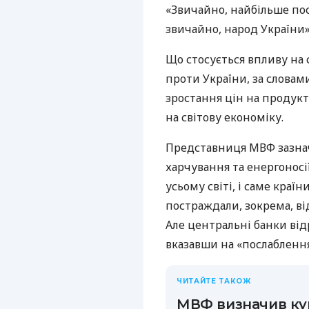
«Звичайно, найбільше пос
звичайно, народ України»
Що стосується впливу на с
проти України, за словам
зростання цін на продукт
на світову економіку.
Представниця МВФ зазнач
харчування та енергоносі
усьому світі, і саме кра
постраждали, зокрема, ві
Але центральні банки від
вказавши на «послаблення 
ЧИТАЙТЕ ТАКОЖ
МВФ визначив кур