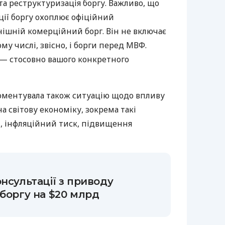
та реструктуризація боргу. Важливо, що
ії боргу охоплює офіційний
нішній комерційний борг. Він не включає
ому числі, звісно, і борги перед МВФ.
 — стосовно вашого конкретного
ментувала також ситуацію щодо впливу
а світову економіку, зокрема такі
н, інфляційний тиск, підвищення
нсультації з приводу
 боргу на $20 млрд