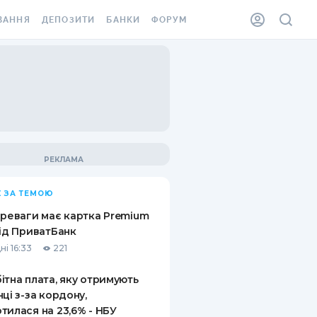
ВАННЯ
ДЕПОЗИТИ
БАНКИ
ФОРУМ
ІЛКА
ВСІ ДЕПОЗИТИ
ВСІ БАНКИ
АННЯ ЖИТЛА ВІД
ДЕПОЗИТИ В USD
ВІДГУКИ ПРО БАНКИ
 ШАХЕДІВ
ДЕПОЗИТИ В EUR
МІКРОФІНАНСОВІ
ХОВКА ЗА КОРДОН
ОРГАНІЗАЦІЇ
БОНУС ДО ДЕПОЗИТІВ
ВІДГУКИ ПРО МФО
УМОВИ АКЦІЇ
КАРТА
 ЗА ТЕМОЮ
ПИТАННЯ ТА ВІДПОВІДІ
ННА ВІНЬЄТКА
ереваги має картка Premium
ДЕПОЗИТНИЙ КАЛЬКУЛЯТОР
від ПриватБанк
 СПІВРОБІТНИКІВ
ні 16:33
221
ПУТІВНИКИ ПО
SSISTANCE
ЗАОЩАДЖЕННЯМ
ітна плата, яку отримують
нці з-за кордону,
АННЯ ВІД
тилася на 23,6% - НБУ
Х ВИПАДКІВ