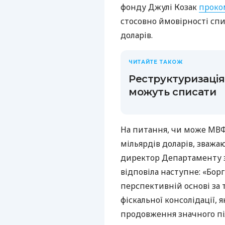
фонду Джулі Козак
проко
стосовно ймовірності спи
доларів.
ЧИТАЙТЕ ТАКОЖ
Реструктуризація
можуть списати
На питання, чи може МВФ
мільярдів доларів, зважаю
директор Департаменту з
відповіла наступне: «Бор
перспективній основі за
фіскальної консолідації,
продовження значного піл