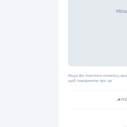
Місц
Якщо Ви помітили помилку, виді
щоб повідомити про це.
П