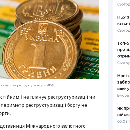
Сьогод
РЕЙТИНГ ДЕБЕТОВИХ
ПУТІВНИ
КАРТОК
СТРАХУ
НБУ з
клієн
ЩОМІСЯЧНИЙ ОГЛЯД
ВСІ СТРА
Сьогод
КЕШБЕКУ
СТРАХОВ
Топ-5
ПУТІВНИКИ ПО
приві
БАНКІВСЬКИХ КАРТКАХ
ВІДГУКИ
КОМПАНІ
отрим
Сьогод
ДОСТАВК
Нові 
КОНТАКТ
забло
не підлягає реструктуризації - МВФ
вже у
Вчора 
стійким і не планує реструктуризації чи
и периметр реструктуризації боргу не
Як пр
орги.
війсь
05.08 1
едставниця Міжнародного валютного