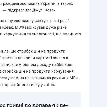
траждала економіка України, а також,
, — підкреслила Джулі Козак.
вітову економіку факту агресії росії
и Козак, МВФ зафіксував дуже різке
и харчування та енергоносії, що вплинуло
ила, що стрибок цін на продукти
ї призвів до кризи вартості життя в
їни з низьким рівнем доходу найбільше
д стрибка цін на продукти харчування.
реагували на це, зазначила речниця МВФ,
інфляційного тиску у світі».
с гривні до долара як де-