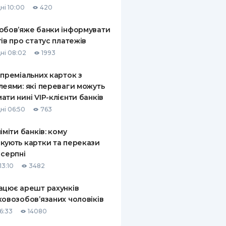
ні 10:00
420
КИ ПО
ВАННЮ
обов’яже банки інформувати
тів про статус платежів
ХОВІ ПОЛІСИ
ні 08:02
1993
І КОМПАНІЇ
 преміальних карток з
леями: які переваги можуть
 ПРО СТРАХОВІ
Ї
ати нині VIP-клієнти банків
ні 06:50
763
А І ОПЛАТА
ліміти банків: кому
И
кують картки та перекази
 серпні
13:10
3482
ацює арешт рахунків
ковозобов’язаних чоловіків
6:33
14080