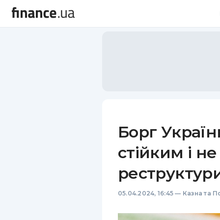
Борг Україн
стійким і не
реструктури
05.04.2024, 16:45
—
Казна та П