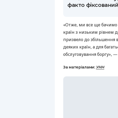
факто фіксовани
«Отже, ми все ще бачимо 
країн з низьким рівнем 
призвело до збільшення в
деяких країн, а для багат
обслуговування боргу», —
За матеріалами:
УНН