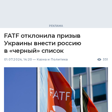
FATF отклонила призыв
Украины внести россию
в «черный» список
01.07.2024, 14:20
—
Казна и Политика
351