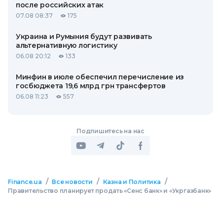
после российских атак
07.08 08:37
175
Украина и Румыния будут развивать
альтернативную логистику
06.08 20:12
133
Минфин в июле обеспечил перечисление из
госбюджета 19,6 млрд грн трансфертов
06.08 11:23
557
Подпишитесь на нас
/
/
/
Finance.ua
Все новости
Казна и Политика
Правительство планирует продать «Сенс банк» и «Укргазбанк»