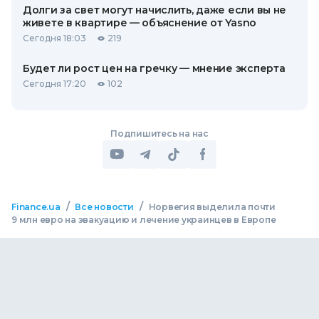
Долги за свет могут начислить, даже если вы не
живете в квартире — объяснение от Yasno
Сегодня 18:03
219
Будет ли рост цен на гречку — мнение эксперта
Сегодня 17:20
102
Подпишитесь на нас
/
/
Finance.ua
Все новости
Норвегия выделила почти
9 млн евро на эвакуацию и лечение украинцев в Европе