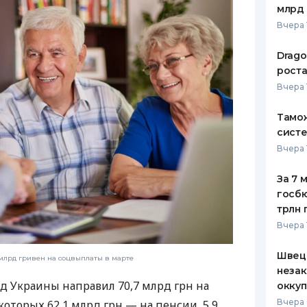
млрд 
ЕЖЕМЕСЯЧНЫЙ ОБЗОР
ПУТЕВО
Вчера 
КЕШБЭКА
СТРАХО
Drago
ПУТЕВОДИТЕЛИ ПО
ВСЕ СТ
роста
БАНКОВСКИМ КАРТАМ
Вчера 
СТРАХО
Тамож
ОТЗЫВЫ
КОМПАН
систе
Вчера 
ДОСТАВ
За 7 
КОНТАК
госбю
трлн 
Вчера 
Швеци
млрд гривен на соцвыплаты в марте
незак
 Украины направил 70,7 млрд грн на
оккуп
Вчера 
оторых 62,1 млрд грн — на пенсии, 5,9