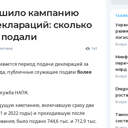
ршило кампанию
ТАКЖЕ
клараций: сколько
Украи
разви
 подали
логис
Вчера 
литика
141
Минф
переч
чивается период подачи деклараций за
млрд 
ода, публичные служащие подали
более
Вчера 
Drago
лужба НАПК.
роста
Вчера 
ыдущую кампанию, включавшую сразу два
21 и 2022 годы) и проходившую после
Тамож
ания, было подано 744,6 тыс. и 712,9 тыс.
систе
Вчера 