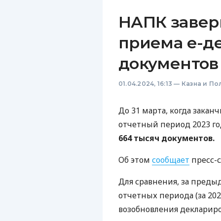
НАПК заве
приема е-де
документов
01.04.2024, 16:13
—
Казна и По
До 31 марта, когда закан
отчетный период 2023 г
664 тысяч документов.
Об этом
сообщает
пресс-с
Для сравнения, за пред
отчетных периода (за 20
возобновления деклариров