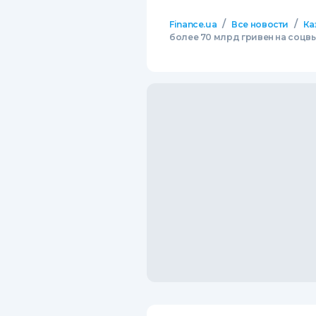
/
/
Finance.ua
Все новости
Ка
более 70 млрд гривен на соцв