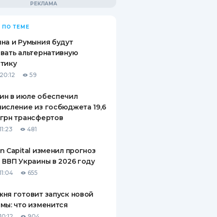
 ПО ТЕМЕ
на и Румыния будут
вать альтернативную
тику
20:12
59
ин в июле обеспечил
исление из госбюджета 19,6
грн трансфертов
11:23
481
n Capital изменил прогноз
 ВВП Украины в 2026 году
11:04
655
ня готовит запуск новой
мы: что изменится
10:12
904