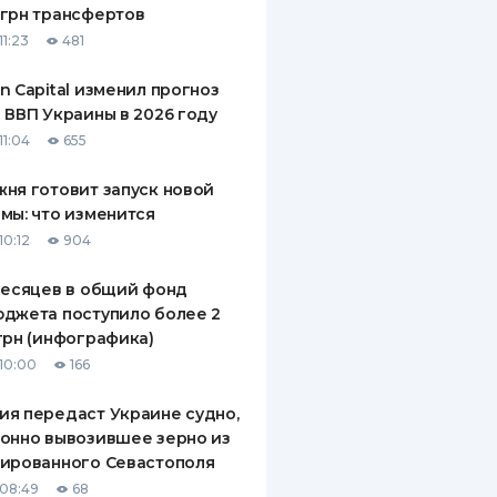
грн трансфертов
ДИТЕЛИ ПО
11:23
481
ВАНИЮ
n Capital изменил прогноз
РАХОВЫЕ ПОЛИСЫ
 ВВП Украины в 2026 году
11:04
655
ВЫЕ КОМПАНИИ
ня готовит запуск новой
 О СТРАХОВЫХ
ИЯХ
мы: что изменится
10:12
904
КА И ОПЛАТА
месяцев в общий фонд
ТЫ
джета поступило более 2
грн (инфографика)
10:00
166
я передаст Украине судно,
онно вывозившее зерно из
ированного Севастополя
08:49
68