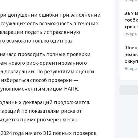
За 7 
при допущении ошибки при заполнении
госбю
 служащих есть возможность в течение
трлн 
екларации подать исправленную
Вчера 
то возможно только один раз.
Швеци
К начало проводить полные проверки
незак
оккуп
ем нового риск-ориентированного
Вчера 
ра деклараций. По результатам оценки
 избираться способ проверки —
и уполномоченным лицом НАПК.
поданных деклараций продолжается.
араций по показателям риска от
идается примерно через месяц.
 2024 года начато 312 полных проверок,