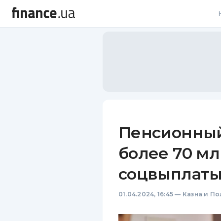
В
В
Л
А
Н
Пенсионный
С
более 70 мл
П
соцвыплаты
Т
01.04.2024, 16:45
—
Казна и По
Р