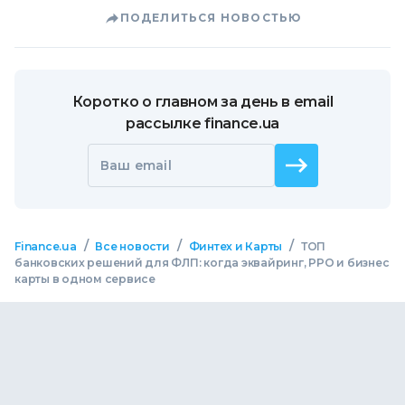
ПОДЕЛИТЬСЯ НОВОСТЬЮ
Коротко о главном за день в email
рассылке finance.ua
Ваш email
/
/
/
Finance.ua
Все новости
Финтех и Карты
ТОП
банковских решений для ФЛП: когда эквайринг, РРО и бизнес
карты в одном сервисе