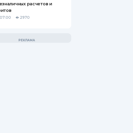
езналичных расчетов и
зитов
 07:00
2970