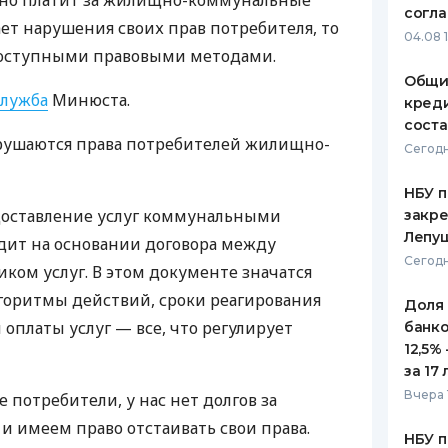
вно платит за жилищно-коммунальные
согл
ает нарушения своих прав потребителя, то
ЕЖЕМЕСЯЧНЫЙ ОБЗОР
ПУТЕВО
04.08 
КЕШБЭКА
СТРАХО
доступными правовыми методами.
Общи
ПУТЕВОДИТЕЛИ ПО
ВСЕ СТ
служба
Минюста.
креди
БАНКОВСКИМ КАРТАМ
соста
СТРАХО
арушаются права потребителей жилищно-
Сегодн
ОТЗЫВЫ
КОМПАН
НБУ п
доставление услуг коммунальными
закр
ДОСТАВ
Лепу
ит на основании договора между
Сегодн
ком услуг. В этом документе значатся
КОНТАК
горитмы действий, сроки реагирования
Доля
оплаты услуг — все, что регулирует
банко
12,5%
за 17 
Вчера 
потребители, у нас нет долгов за
и имеем право отстаивать свои права.
НБУ п