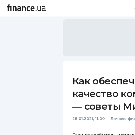
В
В
Л
А
Н
Как обеспе
С
качество к
П
— советы М
Т
28.01.2021, 11:00
—
Личные фи
Р