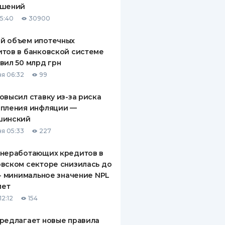
ашений
ДИТЕЛИ ПО
15:40
30900
ВАНИЮ
й объем ипотечных
РАХОВЫЕ ПОЛИСЫ
тов в банковской системе
вил 50 млрд грн
ВЫЕ КОМПАНИИ
я 06:32
99
 О СТРАХОВЫХ
ИЯХ
овысил ставку из-за риска
епления инфляции —
КА И ОПЛАТА
шинский
я 05:33
227
ТЫ
 неработающих кредитов в
вском секторе снизилась до
 - минимальное значение NPL
лет
12:12
154
редлагает новые правила