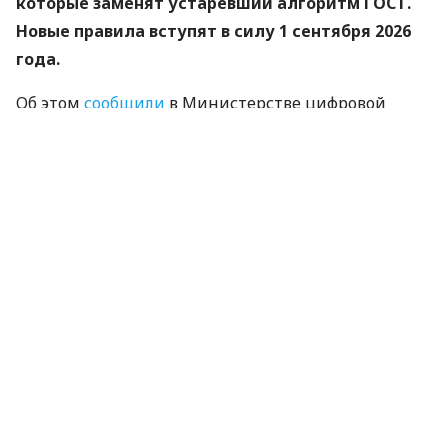
которые заменят устаревший алгоритм ГОСТ.
Новые правила вступят в силу 1 сентября 2026
года.
Об этом
сообщили
в Министерстве цифровой
трансформации.
«Купина» — украинский криптографический
алгоритм, который будет использоваться для
защиты квалифицированных электронных
подписей (КЭП).
Что изменится для пользователей
Старые КЭП работают дальше. Переживать
и срочно бежать перевыпускать ключи не
нужно — подписи будут действовать до
конца их сертификатов.