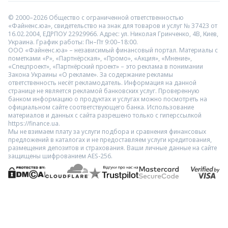
© 2000–2026 Общество с ограниченной ответственностью
«Файненс.юа», свидетельство на знак для товаров и услуг № 37423 от
16.02.2004, ЕДРПОУ 22929966. Адрес: ул. Николая Гринченко, 4В, Киев,
Украина. График работы: Пн–Пт 9:00–18:00.
ООО «Файненс.юа» – независимый финансовый портал. Материалы с
пометками «Р», «Партнёрская», «Промо», «Акция», «Мнение»,
«Спецпроект», «Партнёрский проект» – это реклама в понимании
Закона Украины «О рекламе». За содержание рекламы
ответственность несёт рекламодатель. Информация на данной
странице не является рекламой банковских услуг. Проверенную
банком информацию о продуктах и услугах можно посмотреть на
официальном сайте соответствующего банка. Использование
материалов и данных с сайта разрешено только с гиперссылкой
https://finance.ua.
Мы не взимаем плату за услуги подбора и сравнения финансовых
предложений в каталогах и не предоставляем услуги кредитования,
размещения депозитов и страхования. Ваши личные данные на сайте
защищены шифрованием AES-256.
Счетчики тепла с "охраной": сколько это будет стоит