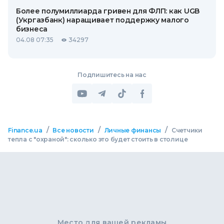
Более полумиллиарда гривен для ФЛП: как UGB
(Укргазбанк) наращивает поддержку малого
бизнеса
04.08 07:35
34297
Подпишитесь на нас
/
/
/
Finance.ua
Все новости
Личные финансы
Счетчики
тепла с "охраной": сколько это будет стоить в столице
Место для вашей рекламы