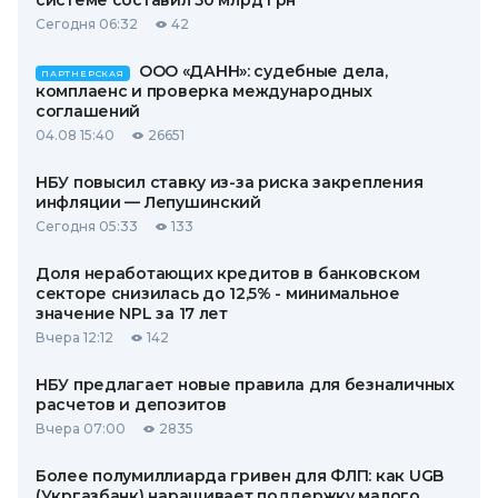
системе составил 50 млрд грн
Сегодня 06:32
42
ООО «ДАНН»: судебные дела,
ПАРТНЕРСКАЯ
комплаенс и проверка международных
соглашений
04.08 15:40
26651
НБУ повысил ставку из-за риска закрепления
инфляции — Лепушинский
Сегодня 05:33
133
Доля неработающих кредитов в банковском
секторе снизилась до 12,5% - минимальное
значение NPL за 17 лет
Вчера 12:12
142
НБУ предлагает новые правила для безналичных
расчетов и депозитов
Вчера 07:00
2835
Более полумиллиарда гривен для ФЛП: как UGB
(Укргазбанк) наращивает поддержку малого