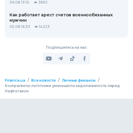
06.08 13:10
3692
Как работает арест счетов военнообязанных
мужчин
05.08 16:33
14223
Подпишитесь на нас
/
/
/
Finance.ua
Все новости
Личные финансы
Контрагенты-льготники уменьшили задолженность перед
Нафтогазом