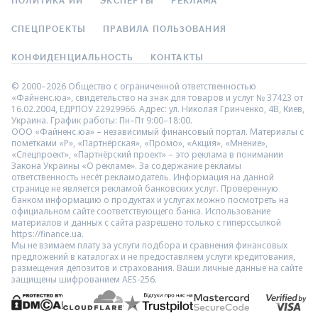
ПОЛИТИКА ИИ
ЭКСПЕРТЫ
РЕКЛАМА
СПЕЦПРОЕКТЫ
ПРАВИЛА ПОЛЬЗОВАНИЯ
КОНФИДЕНЦИАЛЬНОСТЬ
КОНТАКТЫ
© 2000–2026 Общество с ограниченной ответственностью
«Файненс.юа», свидетельство на знак для товаров и услуг № 37423 от
16.02.2004, ЕДРПОУ 22929966. Адрес: ул. Николая Гринченко, 4В, Киев,
Украина. График работы: Пн–Пт 9:00–18:00.
ООО «Файненс.юа» – независимый финансовый портал. Материалы с
пометками «Р», «Партнёрская», «Промо», «Акция», «Мнение»,
«Спецпроект», «Партнёрский проект» – это реклама в понимании
Закона Украины «О рекламе». За содержание рекламы
ответственность несёт рекламодатель. Информация на данной
странице не является рекламой банковских услуг. Проверенную
банком информацию о продуктах и услугах можно посмотреть на
официальном сайте соответствующего банка. Использование
материалов и данных с сайта разрешено только с гиперссылкой
https://finance.ua.
Мы не взимаем плату за услуги подбора и сравнения финансовых
предложений в каталогах и не предоставляем услуги кредитования,
размещения депозитов и страхования. Ваши личные данные на сайте
защищены шифрованием AES-256.