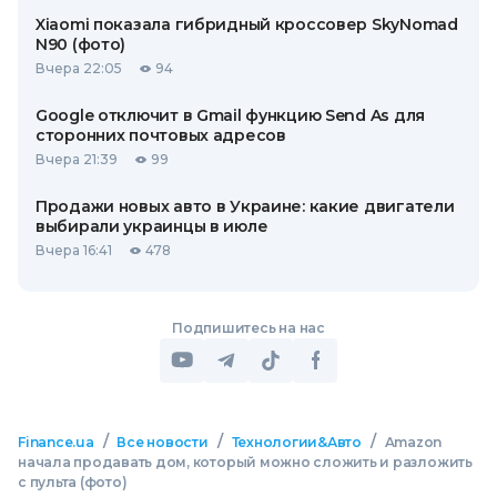
Xiaomi показала гибридный кроссовер SkyNomad
N90 (фото)
Вчера 22:05
94
Google отключит в Gmail функцию Send As для
сторонних почтовых адресов
Вчера 21:39
99
Продажи новых авто в Украине: какие двигатели
выбирали украинцы в июле
Вчера 16:41
478
Подпишитесь на нас
/
/
/
Finance.ua
Все новости
Технологии&Авто
Amazon
начала продавать дом, который можно сложить и разложить
с пульта (фото)