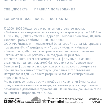
ПОЛИТИКА ИИ
ЭКСПЕРТЫ
РЕКЛАМА
СПЕЦПРОЕКТЫ
ПРАВИЛА ПОЛЬЗОВАНИЯ
КОНФИДЕНЦИАЛЬНОСТЬ
КОНТАКТЫ
© 2000–2026 Общество с ограниченной ответственностью
«Файненс.юа», свидетельство на знак для товаров и услуг № 37423 от
16.02.2004, ЕДРПОУ 22929966. Адрес: ул. Николая Гринченко, 4В, Киев,
Украина. График работы: Пн–Пт 9:00–18:00.
ООО «Файненс.юа» – независимый финансовый портал. Материалы с
пометками «Р», «Партнёрская», «Промо», «Акция», «Мнение»,
«Спецпроект», «Партнёрский проект» – это реклама в понимании
Закона Украины «О рекламе». За содержание рекламы
ответственность несёт рекламодатель. Информация на данной
странице не является рекламой банковских услуг. Проверенную
банком информацию о продуктах и услугах можно посмотреть на
официальном сайте соответствующего банка. Использование
материалов и данных с сайта разрешено только с гиперссылкой
https://finance.ua.
Мы не взимаем плату за услуги подбора и сравнения финансовых
предложений в каталогах и не предоставляем услуги кредитования,
размещения депозитов и страхования. Ваши личные данные на сайте
защищены шифрованием AES-256.