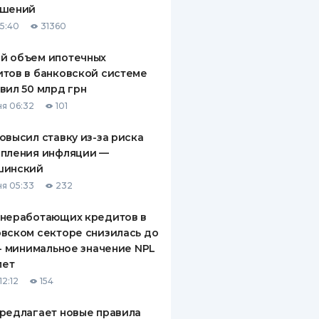
ашений
ДИТЕЛИ ПО
15:40
31360
ВАНИЮ
й объем ипотечных
РАХОВЫЕ ПОЛИСЫ
тов в банковской системе
вил 50 млрд грн
ВЫЕ КОМПАНИИ
я 06:32
101
 О СТРАХОВЫХ
ИЯХ
овысил ставку из-за риска
епления инфляции —
КА И ОПЛАТА
шинский
я 05:33
232
ТЫ
 неработающих кредитов в
вском секторе снизилась до
 - минимальное значение NPL
лет
12:12
154
редлагает новые правила