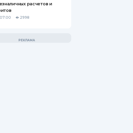
езналичных расчетов и
зитов
 07:00
2998