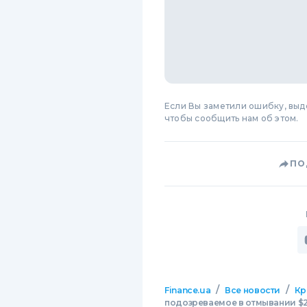
Если Вы заметили ошибку, вы
чтобы сообщить нам об этом.
ПО
/
/
Finance.ua
Все новости
Кр
подозреваемое в отмывании $2