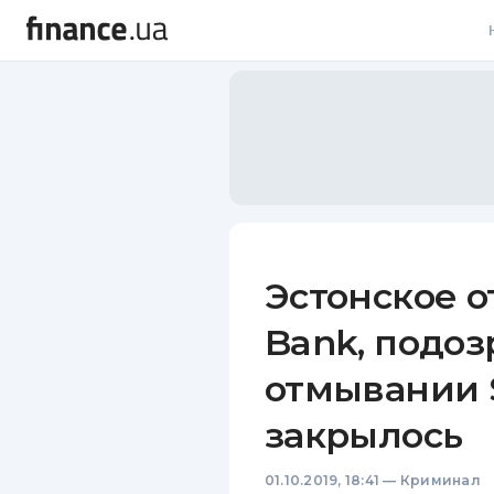
В
В
Л
А
Н
Эстонское 
С
Bank, подоз
П
отмывании 
Т
закрылось
Р
01.10.2019, 18:41
—
Криминал