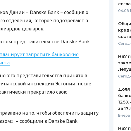
согл
ЕЖЕМЕСЯЧНЫЙ ОБЗОР
ПУТЕВО
04.08 
ов Дании – Danske Bank – сообщил о
КЕШБЭКА
СТРАХО
го отделения, которое подозревают в
Общи
ПУТЕВОДИТЕЛИ ПО
ВСЕ СТ
лиардов долларов.
креди
БАНКОВСКИМ КАРТАМ
соста
СТРАХО
нском представительстве Danske Bank.
Сегодн
ОТЗЫВЫ
планирует запретить банковские
КОМПАН
НБУ п
чета
закр
ДОСТАВ
Лепу
нского представительства принято в
Сегодн
КОНТАК
Финансовой инспекции Эстонии, после
Доля
рактически прекратило свою
банко
12,5%
за 17 
правлено на то, чтобы обеспечить защиту
Вчера 
зом», – сообщили в Danske Bank.
НБУ п