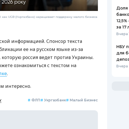
Доля
банко
 как UGB (Укргазбанк) наращивает поддержку малого бизнеса
12,5%
за 17 
Вчера 
ской информацией. Спонсор текста
НБУ п
бликации ее на русском языке из-за
для б
которую россия ведет против Украины.
депо
ожете ознакомиться с текстом на
Вчера
лке
.
ам интересно.
к
#
ФЛП
#
Укргазбанк
#
Малый Бизнес