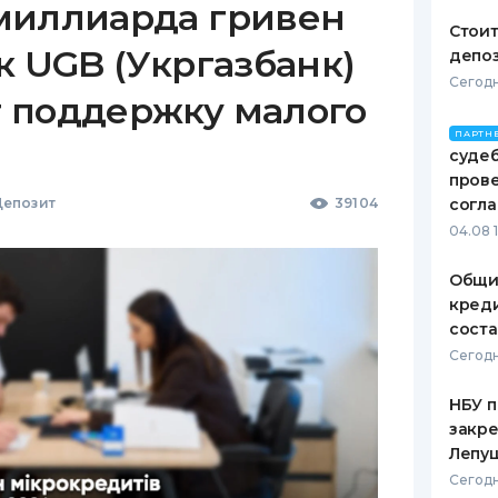
миллиарда гривен
Стоит
к UGB (Укргазбанк)
депо
Сегодн
 поддержку малого
ПАРТН
судеб
пров
епозит
39104
согл
04.08 
Общи
креди
соста
Сегодн
НБУ п
закр
Лепу
Сегодн