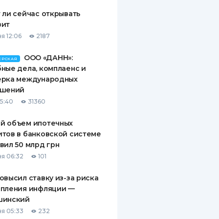
 ли сейчас открывать
зит
я 12:06
2187
ООО «ДАНН»:
ЕРСКАЯ
ные дела, комплаенс и
ерка международных
ашений
15:40
31360
й объем ипотечных
тов в банковской системе
вил 50 млрд грн
я 06:32
101
овысил ставку из-за риска
епления инфляции —
шинский
я 05:33
232