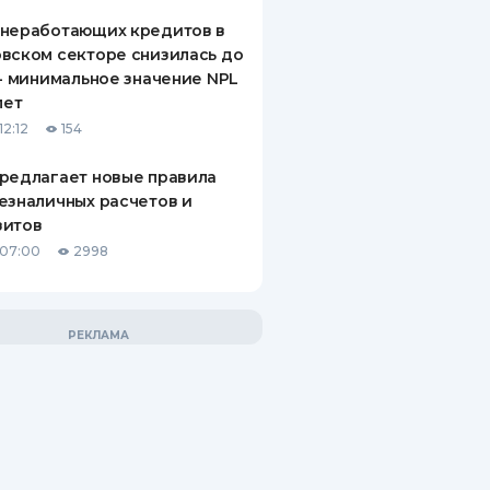
 неработающих кредитов в
вском секторе снизилась до
 - минимальное значение NPL
лет
12:12
154
редлагает новые правила
езналичных расчетов и
зитов
 07:00
2998