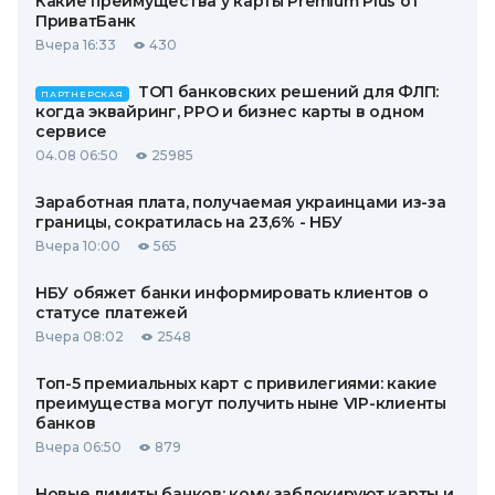
Какие преимущества у карты Premium Plus от
ПриватБанк
Вчера 16:33
430
ТОП банковских решений для ФЛП:
ПАРТНЕРСКАЯ
когда эквайринг, РРО и бизнес карты в одном
сервисе
04.08 06:50
25985
Заработная плата, получаемая украинцами из-за
границы, сократилась на 23,6% - НБУ
Вчера 10:00
565
НБУ обяжет банки информировать клиентов о
статусе платежей
Вчера 08:02
2548
Топ-5 премиальных карт с привилегиями: какие
преимущества могут получить ныне VIP-клиенты
банков
Вчера 06:50
879
Новые лимиты банков: кому заблокируют карты и