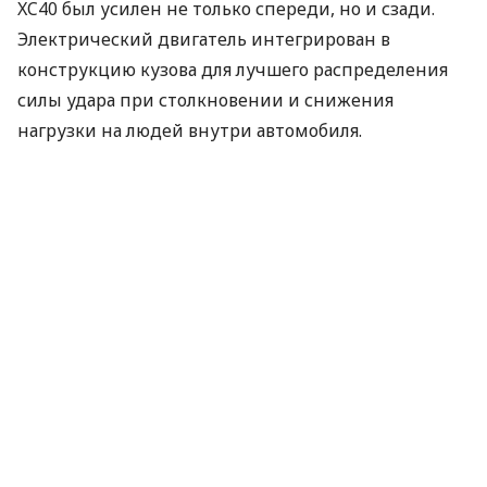
XC40 был усилен не только спереди, но и сзади.
Электрический двигатель интегрирован в
конструкцию кузова для лучшего распределения
силы удара при столкновении и снижения
нагрузки на людей внутри автомобиля.
Для безопасности пассажиров и сохранения
аккумулятора в случае столкновения, Volvo Cars
разработала специальный каркас из прессованного
алюминия, который создает поглощающую зону
безопасности вокруг батареи. Вдобавок
размещение аккумулятора в полу автомобиля
позволяет снизить центр тяжести, что улучшает
защиту от опрокидывания.