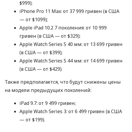
$999);
iPhone Pro 11 Max: от 37 999 гривен (в
США
— от $1099);
Apple iPad 10.2 7 поколения: от 10 999
гривен (в
США
— от $329);
Apple Watch Series 5 40 мм: от 13 699 гривен
(в
США
— от $399);
Apple Watch Series 5 44 мм: от 14 699 гривен
(в
США
— от $429).
Также предполагается, что будут снижены цены
на модели предыдущих поколений:
iPad 9.7: от 9 499 гривен;
Apple Watch Series 3: от 6 499 гривен (в
США
— от $199).