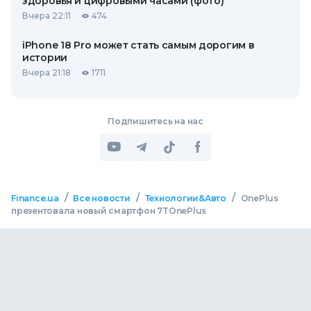
здоровья и цифровыми часами (фото)
Вчера 22:11
474
iPhone 18 Pro может стать самым дорогим в
истории
Вчера 21:18
1711
Подпишитесь на нас
/
/
/
Finance.ua
Все новости
Технологии&Авто
OnePlus
презентовала новый смартфон 7TOnePlus