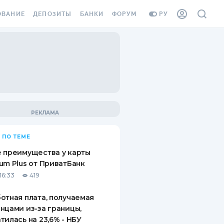
ОВАНИЕ
ДЕПОЗИТЫ
БАНКИ
ФОРУМ
РУ
ВСЕ ДЕПОЗИТЫ
ВСЕ БАНКИ
ВАНИЕ ЖИЛЬЯ ОТ
ДЕПОЗИТЫ В USD
ОТЗЫВЫ О БАНКАХ
И ШАХЕДОВ
ДЕПОЗИТЫ В EUR
МИКРОФИНАНСОВЫЕ
АХОВКА ЗАГРАНИЦУ
ОРГАНИЗАЦИИ
БОНУС К ДЕПОЗИТАМ
ОТЗЫВЫ ОБ МФО
УСЛОВИЯ АКЦИИ
Я КАРТА
 ПО ТЕМЕ
ВОПРОСЫ И ОТВЕТЫ
ОННАЯ ВИНЬЕТКА
 преимущества у карты
ДЕПОЗИТНЫЙ КАЛЬКУЛЯТОР
um Plus от ПриватБанк
Я СОТРУДНИКОВ
16:33
419
ПУТЕВОДИТЕЛИ ПО
SSISTANCE
СБЕРЕЖЕНИЯМ
отная плата, получаемая
нцами из-за границы,
ВАНИЕ ОТ
тилась на 23,6% - НБУ
ТНЫХ СЛУЧАЕВ