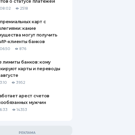
тов о статусе платежей
08:02
2518
 премиальных карт с
легиями: какие
ущества могут получить
VIP-клиенты банков
06:50
876
 лимиты банков: кому
кируют карты и переводы
 августе
3:10
3952
аботает арест счетов
нообязанных мужчин
6:33
14353