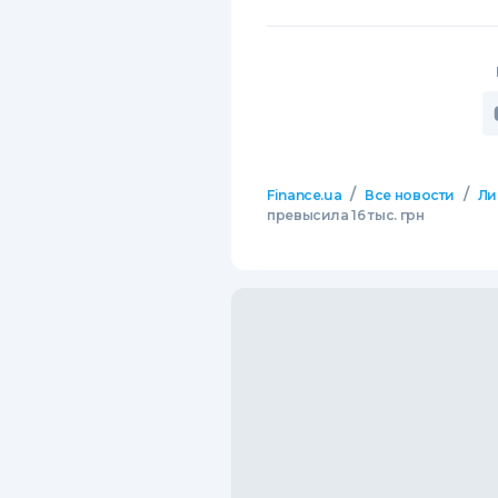
/
/
Finance.ua
Все новости
Ли
превысила 16 тыс. грн