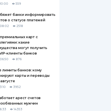
10:00
559
ДИТЕЛИ ПО
ВАНИЮ
обяжет банки информировать
тов о статусе платежей
РАХОВЫЕ ПОЛИСЫ
08:02
2518
ВЫЕ КОМПАНИИ
 премиальных карт с
легиями: какие
 О СТРАХОВЫХ
ИЯХ
ущества могут получить
VIP-клиенты банков
КА И ОПЛАТА
06:50
876
ТЫ
 лимиты банков: кому
кируют карты и переводы
 августе
3:10
3952
аботает арест счетов
нообязанных мужчин
6:33
14353