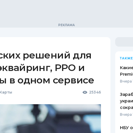
ских решений для
ТАКЖЕ
эквайринг, РРО и
Какие
Premi
ы в одном сервисе
Вчера 
 Карты
25346
Зараб
украи
сокра
Вчера 
НБУ 