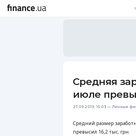
В
В
Л
А
Н
Средняя зар
С
июле превыс
П
27.09.2019, 15:03
—
Личные фи
Т
Р
Средний размер заработн
превысил 16,2 тыс. грн.