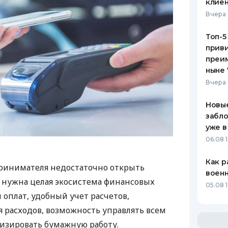
клиен
Вчера 
Топ-5
приви
преим
ныне 
Вчера 
Новые
забло
уже в
06.08 1
Как р
ринимателя недостаточно открыть
воен
у нужна целая экосистема финансовых
05.08 1
 оплат, удобный учет расчетов,
 расходов, возможность управлять всем
изировать бумажную работу.