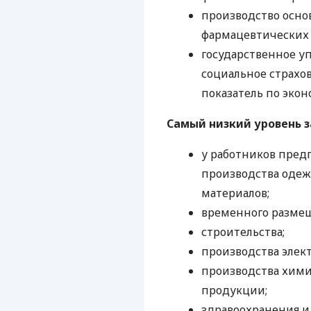
производство осно
фармацевтических 
государственное уп
социальное страхо
показатель по эконо
Самый низкий уровень 
у работников пред
производства одеж
материалов;
временного размещ
строительства;
производства элек
производства хими
продукции;
здравоохранения и