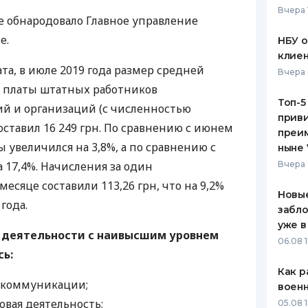
Вчера 
 обнародовало Главное управление
ЕЖЕМЕСЯЧНЫЙ ОБЗОР
ПУТЕВО
КЕШБЭКА
СТРАХО
е.
НБУ 
клиен
ПУТЕВОДИТЕЛИ ПО
ВСЕ СТ
та, в июле 2019 года размер средней
Вчера 
БАНКОВСКИМ КАРТАМ
 платы штатных работников
СТРАХО
Топ-5
й и организаций (с численностью
приви
ОТЗЫВЫ
оставил 16 249 грн. По сравнению с июнем
КОМПАН
преим
ы увеличился на 3,8%, а по сравнению с
ныне 
ДОСТАВ
 17,4%. Начисления за один
Вчера 
месяце составили 113,26 грн, что на 9,2%
КОНТАК
Новые
года.
забло
уже в
 деятельности с наивысшим уровнем
06.08 1
сь:
Как р
екоммуникации;
воен
овая деятельность;
05.08 1