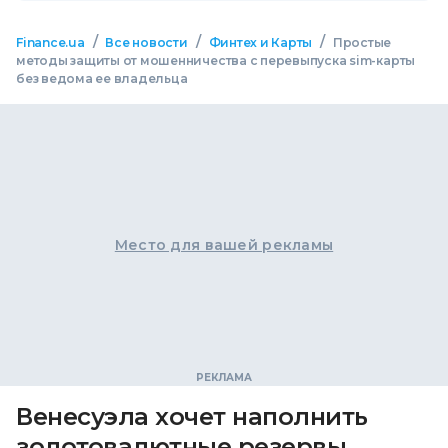
/
/
/
Finance.ua
Все новости
Финтех и Карты
Простые
методы защиты от мошенничества с перевыпуска sim-карты
без ведома ее владельца
Место для вашей рекламы
Венесуэла хочет наполнить
золотовалютные резервы