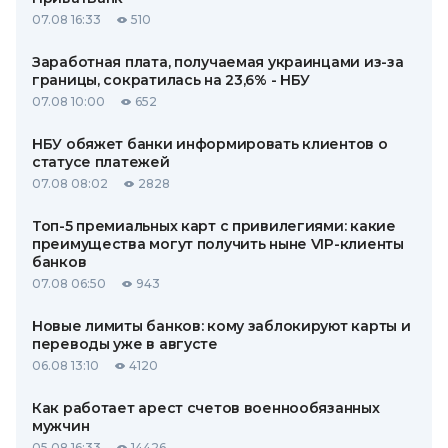
07.08 16:33
510
Заработная плата, получаемая украинцами из-за
границы, сократилась на 23,6% - НБУ
07.08 10:00
652
НБУ обяжет банки информировать клиентов о
статусе платежей
07.08 08:02
2828
Топ-5 премиальных карт с привилегиями: какие
преимущества могут получить ныне VIP-клиенты
банков
07.08 06:50
943
Новые лимиты банков: кому заблокируют карты и
переводы уже в августе
06.08 13:10
4120
Как работает арест счетов военнообязанных
мужчин
05.08 16:33
14426