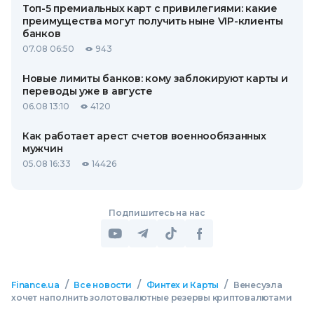
Топ-5 премиальных карт с привилегиями: какие
преимущества могут получить ныне VIP-клиенты
банков
07.08 06:50
943
Новые лимиты банков: кому заблокируют карты и
переводы уже в августе
06.08 13:10
4120
Как работает арест счетов военнообязанных
мужчин
05.08 16:33
14426
Подпишитесь на нас
/
/
/
Finance.ua
Все новости
Финтех и Карты
Венесуэла
хочет наполнить золотовалютные резервы криптовалютами