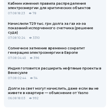
Кабмин изменил правила распределения
электроэнергии для критических объектов
07.08 18:23
78
Начислили 729 тыс. грн долга за газ из-за
показаний испорченного счетчика (решение
суда)
07.08 10:24
3310
Солнечное затмение временно сократит
генерацию электроэнергии в Европе
07.08 04:45
396
Индия готовится расширить нефтяные проекты в
Венесуэле
07.08 02:44
114
Долги за свет могут начислить, даже если вы не
живете в квартире — объяснение от Yasno
06.08 18:03
992