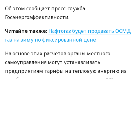
Об этом сообщает пресс-служба
Госэнергоэффективности.
Читайте также:
Нафтогаз будет продавать
ОСМД
газ на зиму по фиксированной цене
На основе этих расчетов органы местного
самоуправления могут устанавливать
предприятиям тарифы на тепловую энергию из
возобновляемых источников на уровне 90% от
опубликованных средневзвешенных тарифов.
Тарифы для населения и компаний и учреждений
в разрезе областей выглядят следующим образом: