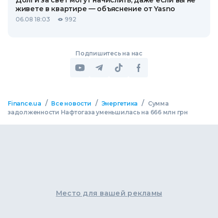
Долги за свет могут начислить, даже если вы не
живете в квартире — объяснение от Yasno
06.08 18:03
992
Подпишитесь на нас
/
/
/
Finance.ua
Все новости
Энергетика
Сумма
задолженности Нафтогаза уменьшилась на 666 млн грн
Место для вашей рекламы