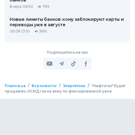
банков
Вчера 06:50
789
Новые лимиты банков: кому заблокируют карты и
переводы уже в августе
06.08 13:10
3616
Подпишитесь на нас
/
/
/
Finance.ua
Все новости
Энергетика
"Нафтогаз" будет
продавать ОСМД газ на зиму по фиксированной цене