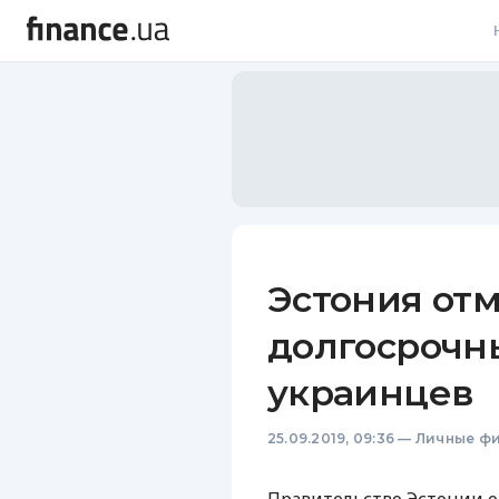
В
В
Л
А
Н
Эстония от
С
долгосрочн
П
украинцев
Т
25.09.2019, 09:36
—
Личные ф
Р