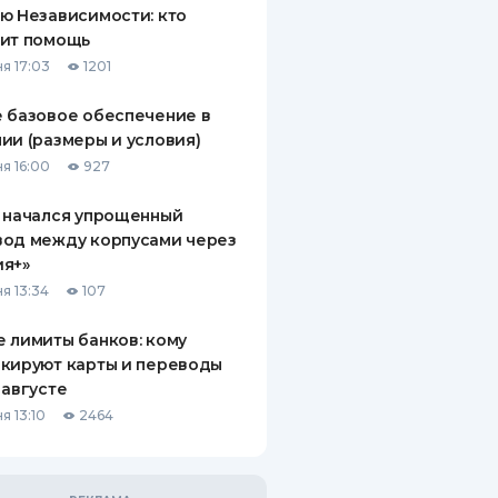
ю Независимости: кто
чит помощь
я 17:03
1201
 базовое обеспечение в
ии (размеры и условия)
я 16:00
927
 начался упрощенный
вод между корпусами через
ия+»
я 13:34
107
 лимиты банков: кому
кируют карты и переводы
 августе
я 13:10
2464