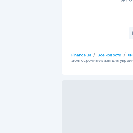
ПО
/
/
Finance.ua
Все новости
Ли
долгосрочные визы для украи