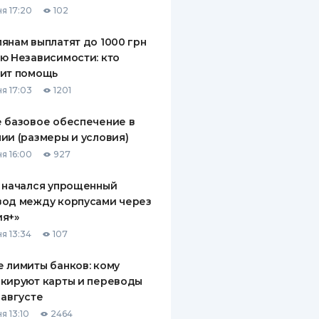
я 17:20
102
ДИТЕЛИ ПО
ВАНИЮ
янам выплатят до 1000 грн
ю Независимости: кто
РАХОВЫЕ ПОЛИСЫ
чит помощь
я 17:03
1201
ВЫЕ КОМПАНИИ
 базовое обеспечение в
 О СТРАХОВЫХ
ИЯХ
ии (размеры и условия)
я 16:00
927
КА И ОПЛАТА
 начался упрощенный
ТЫ
вод между корпусами через
ия+»
я 13:34
107
 лимиты банков: кому
кируют карты и переводы
 августе
я 13:10
2464