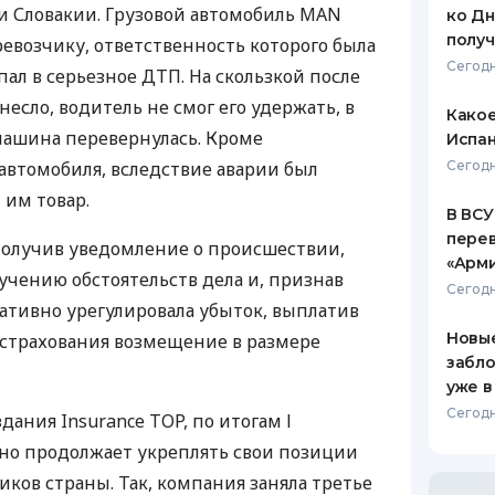
 Словакии. Грузовой автомобиль
MAN
ко Дн
полу
евозчику, ответственность которого была
Сегодн
опал в серьезное
ДТП
. На скользкой после
несло, водитель не смог его удержать, в
Какое
 машина перевернулась. Кроме
Испан
автомобиля, вследствие аварии был
Сегодн
им товар.
В ВСУ
пере
 получив уведомление о происшествии,
«Арм
учению обстоятельств дела и, признав
Сегодн
ативно урегулировала убыток, выплатив
Новые
 страхования возмещение в размере
забло
уже в
Сегодн
дания Insurance
TOP
, по итогам І
вно продолжает укреплять свои позиции
ков страны. Так, компания заняла третье