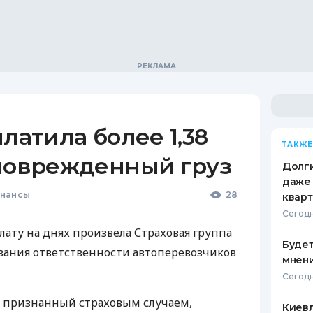
платила более 1,38
ТАКЖЕ
 поврежденный груз
Долги
даже 
инансы
28
кварт
Сегодн
ту на днях произвела Страховая группа
Будет
ования ответственности автоперевозчиков
мнени
Сегодн
 признанный страховым случаем,
Киевл