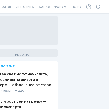
ОВАНИЕ
ДЕПОЗИТЫ
БАНКИ
ФОРУМ
РУ
ВСЕ ДЕПОЗИТЫ
ВСЕ БАНКИ
ВАНИЕ ЖИЛЬЯ ОТ
ДЕПОЗИТЫ В USD
ОТЗЫВЫ О БАНКАХ
И ШАХЕДОВ
ДЕПОЗИТЫ В EUR
МИКРОФИНАНСОВЫЕ
АХОВКА ЗАГРАНИЦУ
ОРГАНИЗАЦИИ
БОНУС К ДЕПОЗИТАМ
ОТЗЫВЫ ОБ МФО
УСЛОВИЯ АКЦИИ
Я КАРТА
 ПО ТЕМЕ
ВОПРОСЫ И ОТВЕТЫ
ОННАЯ ВИНЬЕТКА
 за свет могут начислить,
ДЕПОЗИТНЫЙ КАЛЬКУЛЯТОР
если вы не живете в
Я СОТРУДНИКОВ
ире — объяснение от Yasno
ПУТЕВОДИТЕЛИ ПО
я 18:03
220
SSISTANCE
СБЕРЕЖЕНИЯМ
 ли рост цен на гречку —
ВАНИЕ ОТ
е эксперта
ТНЫХ СЛУЧАЕВ