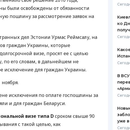
тменило свое решение 2010 года,
Сегодн
ны были освобождены от обязанности
ЕЖЕМЕСЯЧНЫЙ ОБЗОР
ПУТЕВО
КЕШБЭКА
СТРАХО
ную пошлину за рассмотрение заявок на
Киевл
ко Дн
ПУТЕВОДИТЕЛИ ПО
ВСЕ СТ
полу
БАНКОВСКИМ КАРТАМ
транных дел Эстонии Урмас Реймсалу, на
Сегодн
СТРАХО
тов граждан Украины, которые
Какое
ОТЗЫВЫ
долгосрочной визе, просят ее с целью
КОМПАН
Испан
, по его словам, в дальнейшем не
Сегодн
ДОСТАВ
ое исключение для граждан Украины.
В ВСУ
КОНТАК
 ноября.
пере
«Арм
ене исключения по оплате госпошлины за
Сегодн
ли и для граждан Беларуси.
Новые
забло
иональной визе типа D
сроком свыше 90
уже в
бывания с такой целью, как
Сегодн