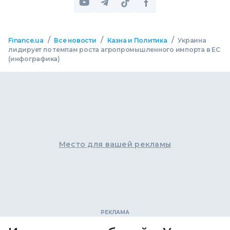
/
/
/
Finance.ua
Все новости
Казна и Политика
Украина
лидирует по темпам роста агропромышленного импорта в ЕС
(инфографика)
Место для вашей рекламы