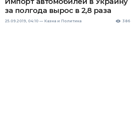
Импорт автомобилей в Украину
за полгода вырос в 2,8 раза
25.09.2019, 04:10
—
Казна и Политика
386
Импорт автомобильного транспорта в Украину в
январе-июле 2019 года вырос в 2,8 раза, до 371
тысячи авто.
Об этом сообщила пресс-служба ассоциации
“Укравтопром”.
Читайте также:
Строительная отрасль Украины
замедлила рост
Согласно сообщению, общая стоимость
импортированных за семь месяцев в страну
автомобилей составила 2,5 миллиарда долларов.
При этом импорт легковых автомобилей вырос в