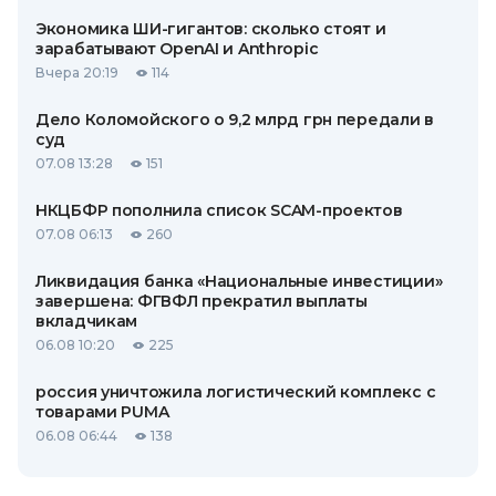
Экономика ШИ-гигантов: сколько стоят и
зарабатывают OpenAI и Anthropic
Вчера 20:19
114
Дело Коломойского о 9,2 млрд грн передали в
суд
07.08 13:28
151
НКЦБФР пополнила список SCAM-проектов
07.08 06:13
260
Ликвидация банка «Национальные инвестиции»
завершена: ФГВФЛ прекратил выплаты
вкладчикам
06.08 10:20
225
россия уничтожила логистический комплекс с
товарами PUMA
06.08 06:44
138