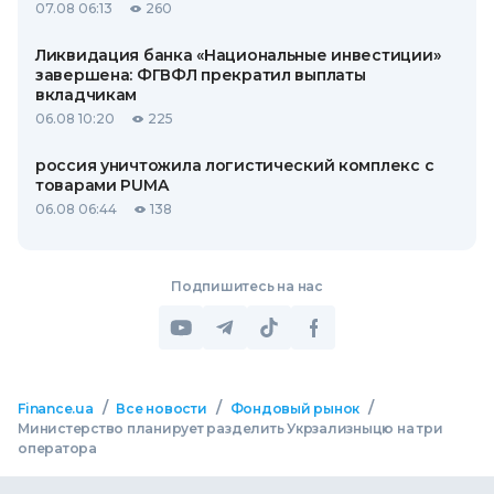
07.08 06:13
260
Ликвидация банка «Национальные инвестиции»
завершена: ФГВФЛ прекратил выплаты
вкладчикам
06.08 10:20
225
россия уничтожила логистический комплекс с
товарами PUMA
06.08 06:44
138
Подпишитесь на нас
/
/
/
Finance.ua
Все новости
Фондовый рынок
Министерство планирует разделить Укрзализныцю на три
оператора