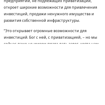
предприятий, не подлежащих приватизации,
откроет широкие возможности для привлечения
инвестиций, продажи ненужного имущества и
развития собственной инфраструктуры.
“Это открывает огромные возможности для
инвестиций. Бог с ней, с приватизацией, – но мы
сейчас даже не имеем права дать залог, когда нам
нужно взять кредит. Потому что его нельзя у нас
забрать, потому что мы не подлежим
приватизации. Поэтому подзалоговый кредит нам
никто не даст. А это – дешевое финансирование на
развитие компании”, – подчеркнул он.
Гендиректор Укрпочты также выразил надежду на
то, что новая власть сможет вернуть в лоно
“Укрпочты” те ее структуры, которые ранее были