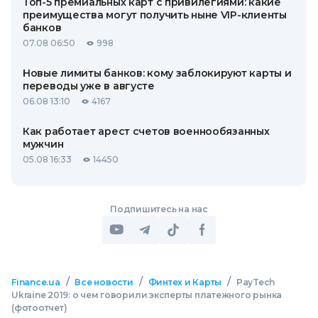
Топ-5 премиальных карт с привилегиями: какие
преимущества могут получить ныне VIP-клиенты
банков
07.08 06:50
998
Новые лимиты банков: кому заблокируют карты и
переводы уже в августе
06.08 13:10
4167
Как работает арест счетов военнообязанных
мужчин
05.08 16:33
14450
Подпишитесь на нас
/
/
/
Finance.ua
Все новости
Финтех и Карты
PayTech
Ukraine 2019: о чем говорили эксперты платежного рынка
(фотоотчет)