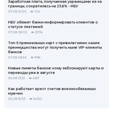
Заработная плата, получаемая украинцами из-за
границы, сократилась на 23,6% - НБУ
07.08 10:00
724
НБУ обяжет банки информировать клиентов о
статусе платежей
07.08 08:02
2974
Топ-5 премиальных карт с привилегиями: какие
преимущества могут получить ныне VIP-клиенты
банков
07.08 06:50
998
Новые лимиты банков: кому заблокируют карты и
переводы уже в августе
06.08 13:10
4167
Как работает арест счетов военнообязанных
мужчин
05.08 16:33
14450