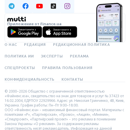
Приложение от Finance.ua
О НАС
РЕДАКЦИЯ
РЕДАКЦИОННАЯ ПОЛИТИКА
ПОЛИТИКА ИИ
ЭКСПЕРТЫ
РЕКЛАМА
СПЕЦПРОЕКТЫ
ПРАВИЛА ПОЛЬЗОВАНИЯ
КОНФИДЕНЦИАЛЬНОСТЬ
КОНТАКТЫ
© 2000–2026 Общество с ограниченной ответственностью
«Файненс.юа», свидетельство на знак для товаров и услуг № 37423 от
16.02.2004, ЕДРПОУ 22929966. Адрес: ул. Николая Гринченко, 4В, Киев,
Украина. График работы: Пн–Пт 9:00–18:00.
ООО «Файненс.юа» – независимый финансовый портал. Материалы с
пометками «Р», «Партнёрская», «Промо», «Акция», «Мнение»,
«Спецпроект», «Партнёрский проект» – это реклама в понимании
Закона Украины «О рекламе». За содержание рекламы
ответственность несёт рекламодатель. Информация на данной