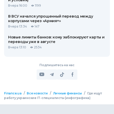
Вчера 16:00
1199
В ВСУ начался упрощенный перевод между
корпусами через «Армия+»
Вчера 13:34
147
Новые лимиты банков: кому заблокируют карты и
переводы уже в августе
Вчера 13:10
2534
Подпишитесь на нас
/
/
/
Finance.ua
Все новости
Личные финансы
Где ищут
работу украинские IT-специалисты (инфографика)