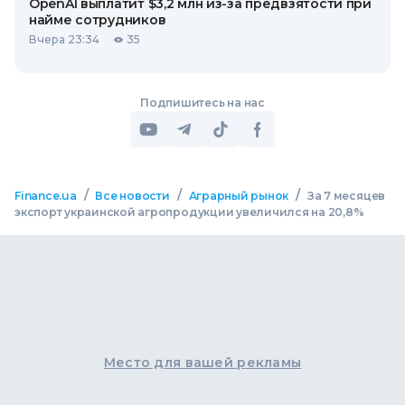
OpenAI выплатит $3,2 млн из-за предвзятости при
найме сотрудников
Вчера 23:34
35
Подпишитесь на нас
/
/
/
Finance.ua
Все новости
Аграрный рынок
За 7 месяцев
экспорт украинской агропродукции увеличился на 20,8%
Место для вашей рекламы