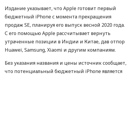
Издание указывает, что Apple готовит первый
бюджетный iPhone с момента прекращения
продаж SE, планируя его выпуск весной 2020 года.
С его помощью Apple рассчитывает вернуть
утраченные позиции в Индии и Китае, дав отпор
Huawei, Samsung, Xiaomi и другим компаниям.
Без указания названия и цены источник сообщает,
что потенциальный бюджетный iPhone является
идейным преемником iPhone SE, который вышел в
2016 году и на старте стоил от $399. Также Nikkei
сообщает, что по размерам продолжатель идей
iPhone SE будет соответствовать 4,7 дюймовому
iPhone 8, а по характеристикам — моделям новой
линейки iPhone 11, которые представят 10
сентября. Единственное отличие — экран: вместо