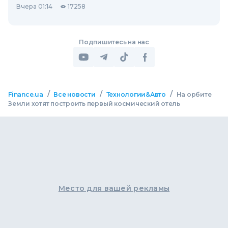
Вчера 01:14
17258
Подпишитесь на нас
/
/
/
Finance.ua
Все новости
Технологии&Авто
На орбите
Земли хотят построить первый космический отель
Место для вашей рекламы