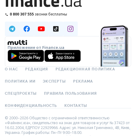
0 800 307 555
звонки бесплатны
Приложение от Finance.ua
О НАС
РЕДАКЦИЯ
РЕДАКЦИОННАЯ ПОЛИТИКА
ПОЛИТИКА ИИ
ЭКСПЕРТЫ
РЕКЛАМА
СПЕЦПРОЕКТЫ
ПРАВИЛА ПОЛЬЗОВАНИЯ
КОНФИДЕНЦИАЛЬНОСТЬ
КОНТАКТЫ
© 2000–2026 Общество с ограниченной ответственностью
«Файненс.юа», свидетельство на знак для товаров и услуг № 37423 от
16.02.2004, ЕДРПОУ 22929966. Адрес: ул. Николая Гринченко, 4В, Киев,
Украина. График работы: Пн–Пт 9:00–18:00.