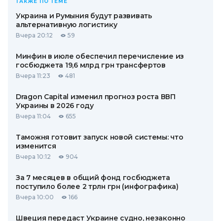
ТАКЖЕ ПО ТЕМЕ
Украина и Румыния будут развивать
альтернативную логистику
Вчера 20:12
59
Минфин в июле обеспечил перечисление из
госбюджета 19,6 млрд грн трансфертов
Вчера 11:23
481
Dragon Capital изменил прогноз роста ВВП
Украины в 2026 году
Вчера 11:04
655
Таможня готовит запуск новой системы: что
изменится
Вчера 10:12
904
За 7 месяцев в общий фонд госбюджета
поступило более 2 трлн грн (инфографика)
Вчера 10:00
166
Швеция передаст Украине судно, незаконно