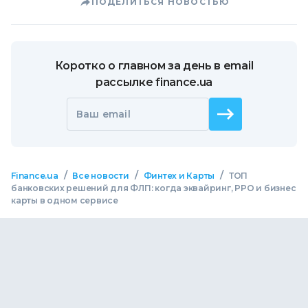
ПОДЕЛИТЬСЯ НОВОСТЬЮ
Коротко о главном за день в email
рассылке finance.ua
Ваш email
/
/
/
Finance.ua
Все новости
Финтех и Карты
ТОП
банковских решений для ФЛП: когда эквайринг, РРО и бизнес
карты в одном сервисе