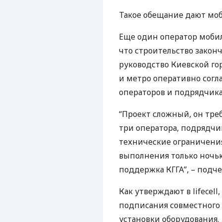
Такое обещание дают моб
Еще один оператор мобил
что строительство законч
руководство Киевской г
и метро оперативно согл
операторов и подрядчика
“Проект сложный, он тре
три оператора, подрядчи
технические ограничения
выполнения только ночью
поддержка
КГГА
”, – подч
Как утверждают в lifecell
подписания совместного 
установки оборудования.