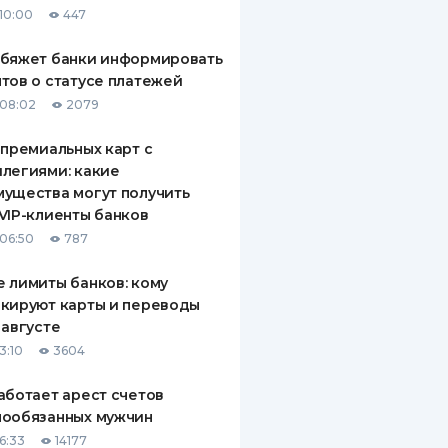
10:00
447
ДИТЕЛИ ПО
ВАНИЮ
обяжет банки информировать
тов о статусе платежей
РАХОВЫЕ ПОЛИСЫ
08:02
2079
ВЫЕ КОМПАНИИ
 премиальных карт с
легиями: какие
 О СТРАХОВЫХ
ИЯХ
ущества могут получить
VIP-клиенты банков
КА И ОПЛАТА
06:50
787
ТЫ
 лимиты банков: кому
кируют карты и переводы
 августе
3:10
3604
аботает арест счетов
нообязанных мужчин
6:33
14177