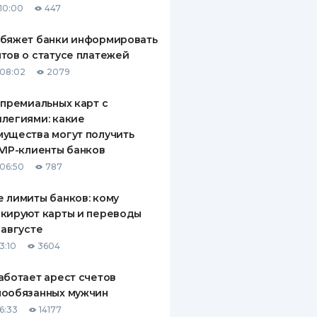
10:00
447
обяжет банки информировать
тов о статусе платежей
08:02
2079
 премиальных карт с
легиями: какие
ущества могут получить
VIP-клиенты банков
06:50
787
 лимиты банков: кому
кируют карты и переводы
 августе
3:10
3604
аботает арест счетов
нообязанных мужчин
6:33
14177