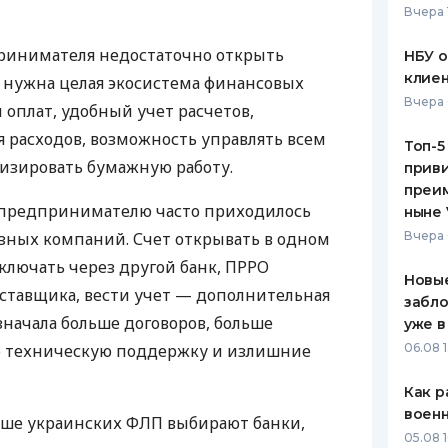
Вчера 
НБУ 
клиен
Вчера 
Топ-5
приви
преим
ныне 
Вчера 
Новые
забло
уже в
06.08 1
Как р
ринимателя недостаточно открыть
воен
у нужна целая экосистема финансовых
05.08 1