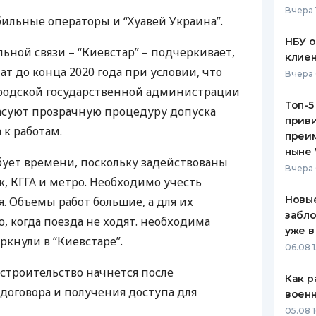
Вчера 
ильные операторы и “Хуавей Украина”.
ЕЖЕМЕСЯЧНЫЙ ОБЗОР
ПУТЕВО
КЕШБЭКА
СТРАХО
НБУ 
ьной связи – “Киевстар” – подчеркивает,
клиен
ПУТЕВОДИТЕЛИ ПО
ВСЕ СТ
ат до конца 2020 года при условии, что
Вчера 
БАНКОВСКИМ КАРТАМ
ородской государственной администрации
СТРАХО
Топ-5
асуют прозрачную процедуру допуска
приви
ОТЗЫВЫ
 к работам.
КОМПАН
преим
ныне 
бует времени, поскольку задействованы
ДОСТАВ
Вчера 
к,
КГГА
и метро. Необходимо учесть
КОНТАК
Новые
. Объемы работ большие, а для их
забло
, когда поезда не ходят. необходима
уже в
еркнули в “Киевстаре”.
06.08 1
, строительство начнется после
Как р
договора и получения доступа для
воен
05.08 1