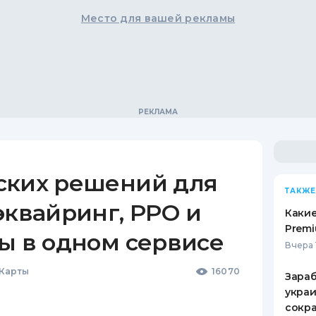
Место для вашей рекламы
ских решений для
ТАКЖЕ
эквайринг, РРО и
Какие
Premi
ы в одном сервисе
Вчера 
 Карты
16070
Зараб
украи
сокра