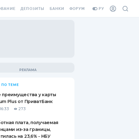
ОВАНИЕ
ДЕПОЗИТЫ
БАНКИ
ФОРУМ
РУ
ВСЕ ДЕПОЗИТЫ
ВСЕ БАНКИ
ВАНИЕ ЖИЛЬЯ ОТ
ДЕПОЗИТЫ В USD
ОТЗЫВЫ О БАНКАХ
И ШАХЕДОВ
ДЕПОЗИТЫ В EUR
МИКРОФИНАНСОВЫЕ
АХОВКА ЗАГРАНИЦУ
ОРГАНИЗАЦИИ
БОНУС К ДЕПОЗИТАМ
ОТЗЫВЫ ОБ МФО
УСЛОВИЯ АКЦИИ
Я КАРТА
 ПО ТЕМЕ
ВОПРОСЫ И ОТВЕТЫ
ОННАЯ ВИНЬЕТКА
 преимущества у карты
ДЕПОЗИТНЫЙ КАЛЬКУЛЯТОР
um Plus от ПриватБанк
Я СОТРУДНИКОВ
16:33
273
ПУТЕВОДИТЕЛИ ПО
SSISTANCE
СБЕРЕЖЕНИЯМ
отная плата, получаемая
нцами из-за границы,
ВАНИЕ ОТ
тилась на 23,6% - НБУ
ТНЫХ СЛУЧАЕВ