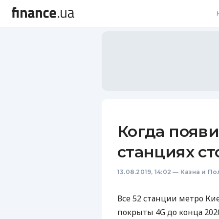
В
В
Л
А
Н
Когда появи
С
станциях ст
П
13.08.2019, 14:02
—
Казна и По
Т
Р
Все 52 станции метро Ки
покрыты 4G до конца 2020