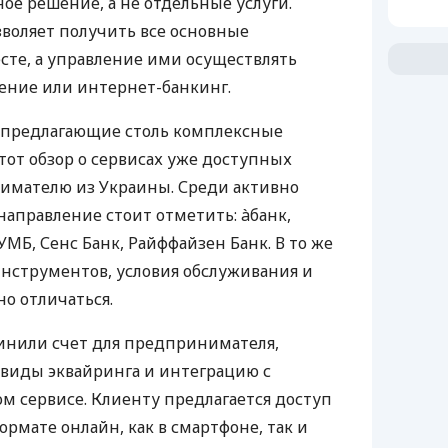
 оплат, удобный учет расчетов,
 расходов, возможность управлять всем
изировать бумажную работу.
д предпринимателю часто приходилось
азных компаний. Счет открывать в одном
ключать через другой банк, ПРРО
оставщика, вести учет — дополнительная
значала больше договоров, больше
ю техническую поддержку и излишние
ьше украинских ФЛП выбирают банки,
е решение, а не отдельные услуги.
воляет получить все основные
те, а управление ими осуществлять
ение или интернет-банкинг.