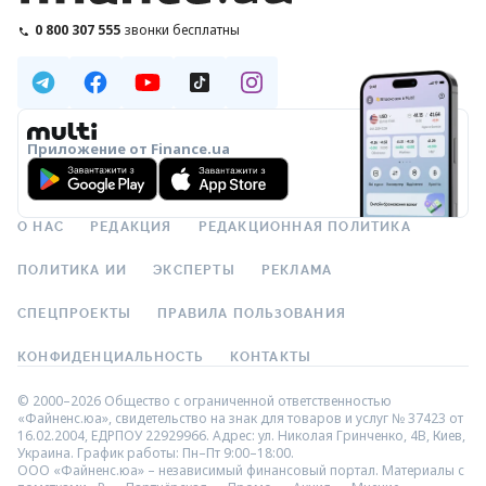
0 800 307 555
звонки бесплатны
Приложение от Finance.ua
О НАС
РЕДАКЦИЯ
РЕДАКЦИОННАЯ ПОЛИТИКА
ПОЛИТИКА ИИ
ЭКСПЕРТЫ
РЕКЛАМА
СПЕЦПРОЕКТЫ
ПРАВИЛА ПОЛЬЗОВАНИЯ
КОНФИДЕНЦИАЛЬНОСТЬ
КОНТАКТЫ
© 2000–2026 Общество с ограниченной ответственностью
«Файненс.юа», свидетельство на знак для товаров и услуг № 37423 от
16.02.2004, ЕДРПОУ 22929966. Адрес: ул. Николая Гринченко, 4В, Киев,
Украина. График работы: Пн–Пт 9:00–18:00.
ООО «Файненс.юа» – независимый финансовый портал. Материалы с