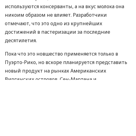
используются консерванты, а на вкус молока она
никоим образом не влияет. Разработчики
отмечают, что это одно из крупнейших
достижений в пастеризации за последние
десятилетия.
Пока что это новшество применяется только в
Пуэрто-Рико, но вскоре планируется представить
новый продукт на рынках Американских
Виргинских островов, Сен-Мартена и
Доминиканской республики. Суть технологии
заключается в том, что в процессе пастеризации
молоко (помимо нагревания до 63 градусов по
Цельсию на протяжении 30 минут) подвергают
давлению. Это позволяет более эффективно
убивать бактерии. Одни из них опасны для