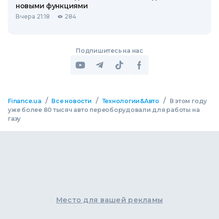
новыми функциями
Вчера 21:18
284
Подпишитесь на нас
/
/
/
Finance.ua
Все новости
Технологии&Авто
В этом году
уже более 80 тысяч авто переоборудовали для работы на
газу
Место для вашей рекламы