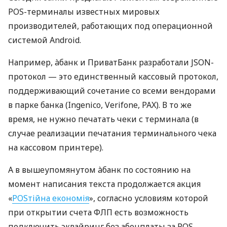
POS-терминалы известных мировых
производителей, работающих под операционной
системой Android.
Например, àбанк и ПриватБанк разработали JSON-
протокол — это единственный кассовый протокол,
поддерживающий сочетание со всеми вендорами
в парке банка (Ingenico, Verifone, PAX). В то же
время, не нужно печатать чеки с терминала (в
случае реализации печатания терминального чека
на кассовом принтере).
А в вышеупомянутом àбанк по состоянию на
момент написания текста продолжается акция
«
POSтійна економія
», согласно условиям которой
при открытии счета ФЛП есть возможность
подключить эквайринг без абонплаты за POS-