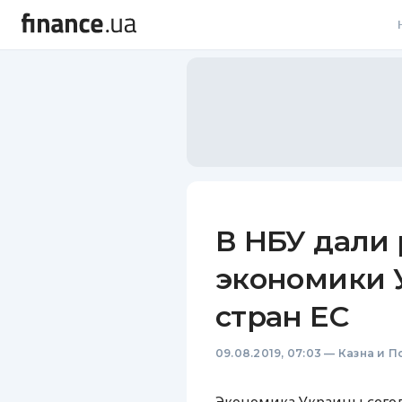
В
В
Л
А
Н
В НБУ дали 
С
экономики 
П
стран ЕС
Т
09.08.2019, 07:03
—
Казна и П
Р