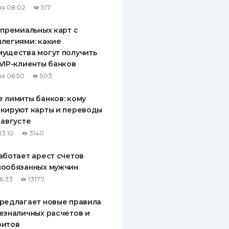
я 08:02
517
ДИТЕЛИ ПО
ВАНИЮ
 премиальных карт с
легиями: какие
РАХОВЫЕ ПОЛИСЫ
ущества могут получить
VIP-клиенты банков
ВЫЕ КОМПАНИИ
я 06:50
503
 О СТРАХОВЫХ
ИЯХ
 лимиты банков: кому
кируют карты и переводы
КА И ОПЛАТА
 августе
13:10
3140
ТЫ
аботает арест счетов
нообязанных мужчин
6:33
13177
редлагает новые правила
езналичных расчетов и
зитов