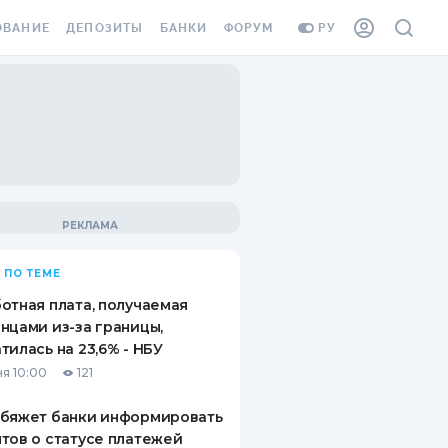
ОВАНИЕ
ДЕПОЗИТЫ
БАНКИ
ФОРУМ
РУ
ВСЕ ДЕПОЗИТЫ
ВСЕ БАНКИ
ВАНИЕ ЖИЛЬЯ ОТ
ДЕПОЗИТЫ В USD
ОТЗЫВЫ О БАНКАХ
И ШАХЕДОВ
ДЕПОЗИТЫ В EUR
МИКРОФИНАНСОВЫЕ
АХОВКА ЗАГРАНИЦУ
ОРГАНИЗАЦИИ
БОНУС К ДЕПОЗИТАМ
ОТЗЫВЫ ОБ МФО
УСЛОВИЯ АКЦИИ
Я КАРТА
 ПО ТЕМЕ
ВОПРОСЫ И ОТВЕТЫ
ОННАЯ ВИНЬЕТКА
отная плата, получаемая
ДЕПОЗИТНЫЙ КАЛЬКУЛЯТОР
нцами из-за границы,
Я СОТРУДНИКОВ
тилась на 23,6% - НБУ
ПУТЕВОДИТЕЛИ ПО
я 10:00
121
SSISTANCE
СБЕРЕЖЕНИЯМ
обяжет банки информировать
ВАНИЕ ОТ
тов о статусе платежей
ТНЫХ СЛУЧАЕВ