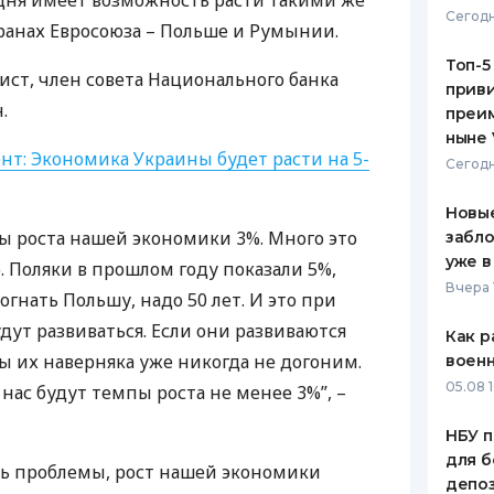
дня имеет возможность расти такими же
Сегодн
транах Евросоюза – Польше и Румынии.
ЕЖЕМЕСЯЧНЫЙ ОБЗОР
ПУТЕВО
КЕШБЭКА
СТРАХО
Топ-5
ист, член совета Национального банка
приви
ПУТЕВОДИТЕЛИ ПО
ВСЕ СТ
.
преим
БАНКОВСКИМ КАРТАМ
ныне 
СТРАХО
нт: Экономика Украины будет расти на 5-
Сегодн
ОТЗЫВЫ
КОМПАН
Новые
 роста нашей экономики 3%. Много это
забло
ДОСТАВ
уже в
. Поляки в прошлом году показали 5%,
Вчера 
гнать Польшу, надо 50 лет. И это при
КОНТАК
удут развиваться. Если они развиваются
Как р
 их наверняка уже никогда не догоним.
воен
05.08 1
 нас будут темпы роста не менее 3%”, –
НБУ п
для б
нь проблемы, рост нашей экономики
депо