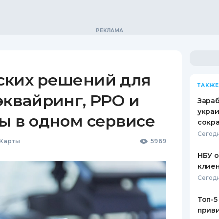
ских решений для
ТАКЖЕ
эквайринг, РРО и
Зараб
украи
ы в одном сервисе
сокра
Сегодн
 Карты
5969
НБУ 
клиен
Сегодн
Топ-5
приви