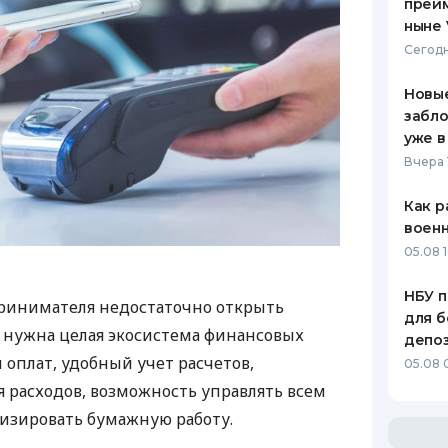
преим
ныне 
Сегодн
Новые
забло
уже в
Вчера 
Как р
воен
05.08 1
НБУ п
ринимателя недостаточно открыть
для б
у нужна целая экосистема финансовых
депо
 оплат, удобный учет расчетов,
05.08 
 расходов, возможность управлять всем
изировать бумажную работу.