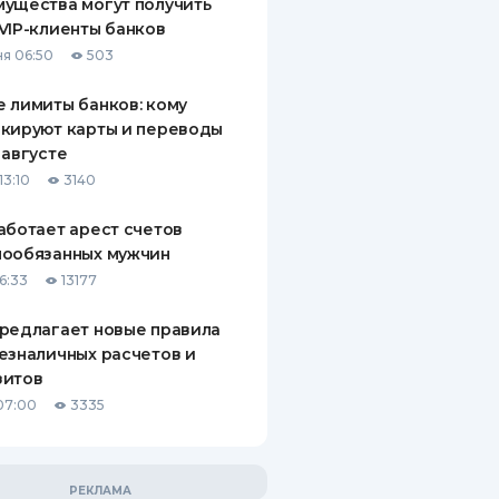
ущества могут получить
VIP-клиенты банков
я 06:50
503
 лимиты банков: кому
кируют карты и переводы
 августе
13:10
3140
аботает арест счетов
нообязанных мужчин
6:33
13177
редлагает новые правила
езналичных расчетов и
зитов
07:00
3335