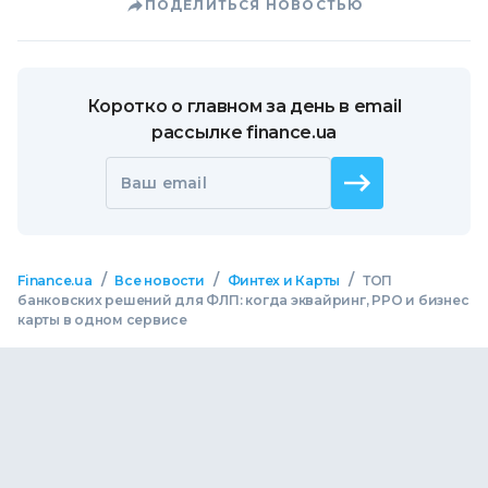
ПОДЕЛИТЬСЯ НОВОСТЬЮ
Коротко о главном за день в email
рассылке finance.ua
Ваш email
/
/
/
Finance.ua
Все новости
Финтех и Карты
ТОП
банковских решений для ФЛП: когда эквайринг, РРО и бизнес
карты в одном сервисе