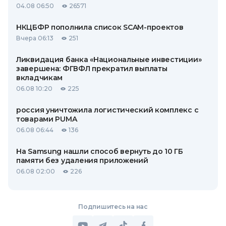
04.08 06:50
26571
НКЦБФР пополнила список SCAM-проектов
Вчера 06:13
251
Ликвидация банка «Национальные инвестиции»
завершена: ФГВФЛ прекратил выплаты
вкладчикам
06.08 10:20
225
россия уничтожила логистический комплекс с
товарами PUMA
06.08 06:44
136
На Samsung нашли способ вернуть до 10 ГБ
памяти без удаления приложений
06.08 02:00
226
Подпишитесь на нас