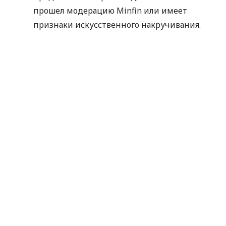
прошел модерацию Minfin или имеет
признаки искусственного накручивания.
Отправляя данные для получения
промокода, вы соглашаетесь на их
обработку компанией MyCredit
исключительно с целью проверки участия в
акции. Ваши персональные данные не
передаются третьим лицам.
Промокод следует использовать до
30.09.2026.
Спасибо, что выбираете MyCredit и делитесь
своими впечатлениями. Ваше мнение помогает
нам становиться лучше!
Официальные правила акции