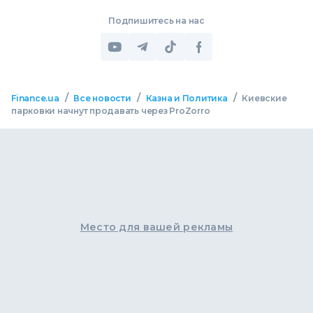
Подпишитесь на нас
/
/
/
Finance.ua
Все новости
Казна и Политика
Киевские
парковки начнут продавать через ProZorro
Место для вашей рекламы