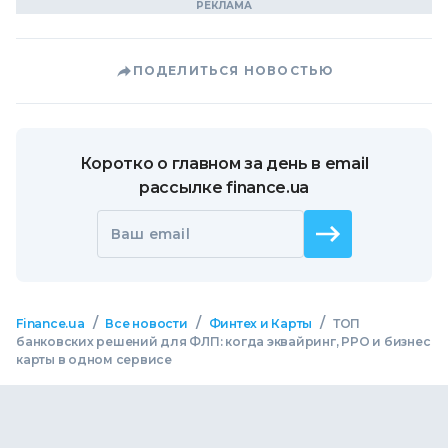
ПОДЕЛИТЬСЯ НОВОСТЬЮ
Коротко о главном за день в email
рассылке finance.ua
Ваш email
/
/
/
Finance.ua
Все новости
Финтех и Карты
ТОП
банковских решений для ФЛП: когда эквайринг, РРО и бизнес
карты в одном сервисе