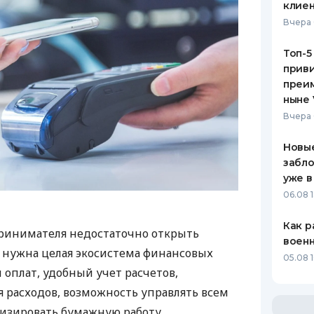
клиен
Вчера 
Топ-5
приви
преим
ныне 
Вчера 
Новые
забло
уже в
06.08 1
Как р
ринимателя недостаточно открыть
воен
у нужна целая экосистема финансовых
05.08 1
 оплат, удобный учет расчетов,
 расходов, возможность управлять всем
изировать бумажную работу.