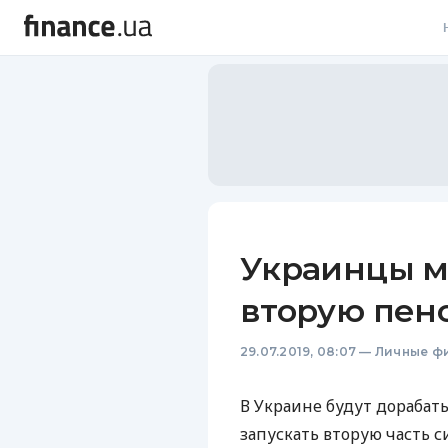
В
В
Л
А
Н
Украинцы м
С
вторую пен
П
29.07.2019, 08:07
—
Личные ф
Т
Р
В Украине будут дорабат
запускать вторую часть 