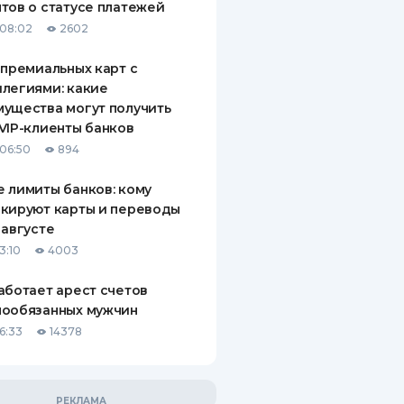
тов о статусе платежей
08:02
2602
 премиальных карт с
легиями: какие
ущества могут получить
VIP-клиенты банков
06:50
894
 лимиты банков: кому
кируют карты и переводы
 августе
3:10
4003
аботает арест счетов
нообязанных мужчин
6:33
14378