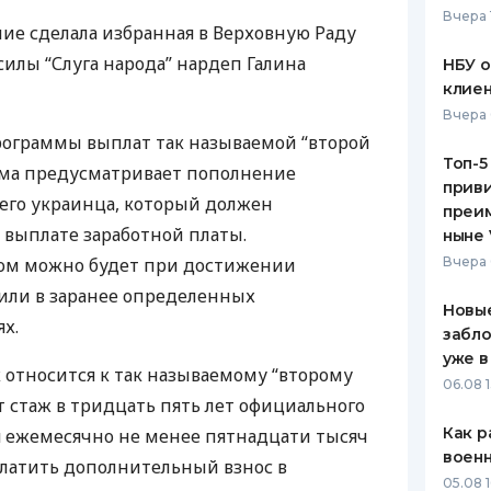
Вчера 
ие сделала избранная в Верховную Раду
ЕЖЕМЕСЯЧНЫЙ ОБЗОР
ПУТЕВО
КЕШБЭКА
СТРАХО
силы “Слуга народа” нардеп Галина
НБУ 
клиен
ПУТЕВОДИТЕЛИ ПО
ВСЕ СТ
Вчера 
БАНКОВСКИМ КАРТАМ
рограммы выплат так называемой “второй
СТРАХО
Топ-5
мма предусматривает пополнение
приви
ОТЗЫВЫ
его украинца, который должен
КОМПАН
преим
выплате заработной платы.
ныне 
ДОСТАВ
том можно будет при достижении
Вчера 
 или в заранее определенных
КОНТАК
Новые
х.
забло
уже в
 относится к так называемому “второму
06.08 1
т стаж в тридцать пять лет официального
Как р
я ежемесячно не менее пятнадцати тысяч
воен
 платить дополнительный взнос в
05.08 1