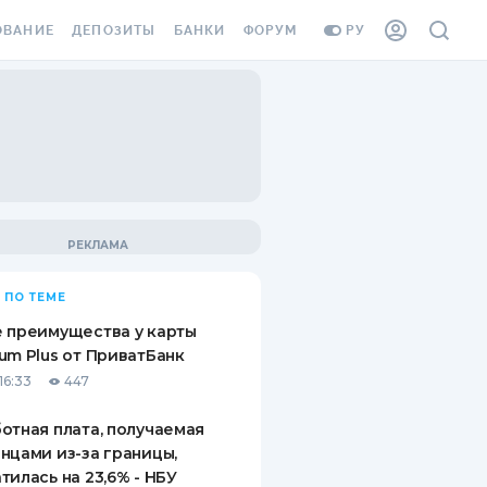
ОВАНИЕ
ДЕПОЗИТЫ
БАНКИ
ФОРУМ
РУ
ВСЕ ДЕПОЗИТЫ
ВСЕ БАНКИ
ВАНИЕ ЖИЛЬЯ ОТ
ДЕПОЗИТЫ В USD
ОТЗЫВЫ О БАНКАХ
И ШАХЕДОВ
ДЕПОЗИТЫ В EUR
МИКРОФИНАНСОВЫЕ
АХОВКА ЗАГРАНИЦУ
ОРГАНИЗАЦИИ
БОНУС К ДЕПОЗИТАМ
ОТЗЫВЫ ОБ МФО
УСЛОВИЯ АКЦИИ
Я КАРТА
 ПО ТЕМЕ
ВОПРОСЫ И ОТВЕТЫ
ОННАЯ ВИНЬЕТКА
 преимущества у карты
ДЕПОЗИТНЫЙ КАЛЬКУЛЯТОР
um Plus от ПриватБанк
Я СОТРУДНИКОВ
16:33
447
ПУТЕВОДИТЕЛИ ПО
SSISTANCE
СБЕРЕЖЕНИЯМ
отная плата, получаемая
нцами из-за границы,
ВАНИЕ ОТ
тилась на 23,6% - НБУ
ТНЫХ СЛУЧАЕВ