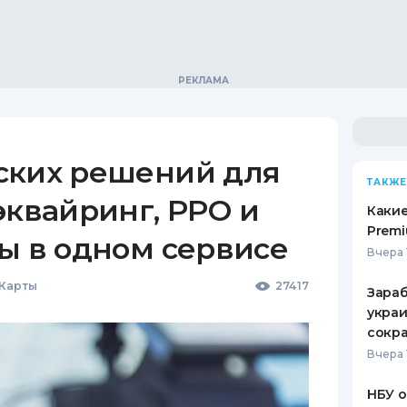
ских решений для
ТАКЖЕ
эквайринг, РРО и
Какие
Premi
ы в одном сервисе
Вчера 
 Карты
27417
Зараб
украи
сокра
Вчера 
НБУ 