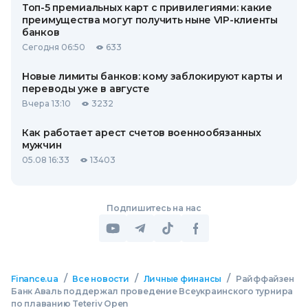
Топ-5 премиальных карт с привилегиями: какие
преимущества могут получить ныне VIP-клиенты
банков
Сегодня 06:50
633
Новые лимиты банков: кому заблокируют карты и
переводы уже в августе
Вчера 13:10
3232
Как работает арест счетов военнообязанных
мужчин
05.08 16:33
13403
Подпишитесь на нас
/
/
/
Finance.ua
Все новости
Личные финансы
Райффайзен
Банк Аваль поддержал проведение Всеукраинского турнира
по плаванию Teteriv Open