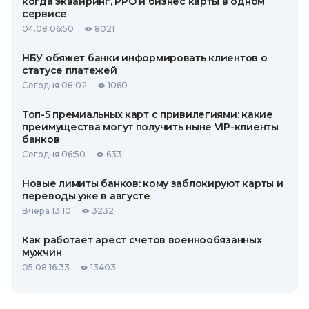
когда эквайринг, РРО и бизнес карты в одном
сервисе
04.08 06:50
8021
НБУ обяжет банки информировать клиентов о
статусе платежей
Сегодня 08:02
1060
Топ-5 премиальных карт с привилегиями: какие
преимущества могут получить ныне VIP-клиенты
банков
Сегодня 06:50
633
Новые лимиты банков: кому заблокируют карты и
переводы уже в августе
Вчера 13:10
3232
Как работает арест счетов военнообязанных
мужчин
05.08 16:33
13403