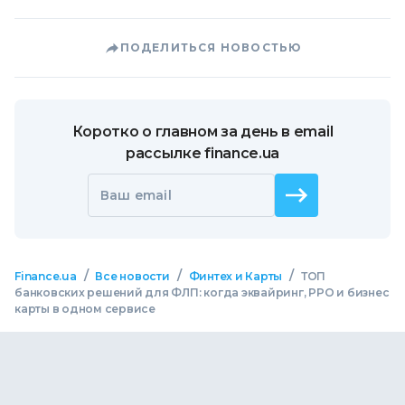
ПОДЕЛИТЬСЯ НОВОСТЬЮ
Коротко о главном за день в email
рассылке finance.ua
Ваш email
/
/
/
Finance.ua
Все новости
Финтех и Карты
ТОП
банковских решений для ФЛП: когда эквайринг, РРО и бизнес
карты в одном сервисе