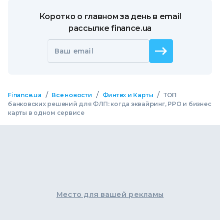
Коротко о главном за день в email
рассылке finance.ua
Ваш email
/
/
/
Finance.ua
Все новости
Финтех и Карты
ТОП
банковских решений для ФЛП: когда эквайринг, РРО и бизнес
карты в одном сервисе
Место для вашей рекламы