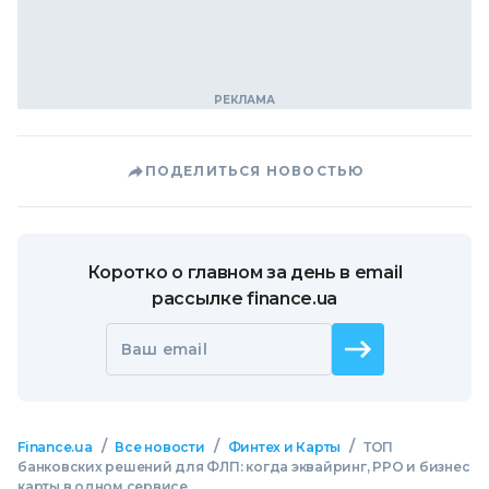
ПОДЕЛИТЬСЯ НОВОСТЬЮ
Коротко о главном за день в email
рассылке finance.ua
Ваш email
/
/
/
Finance.ua
Все новости
Финтех и Карты
ТОП
банковских решений для ФЛП: когда эквайринг, РРО и бизнес
карты в одном сервисе