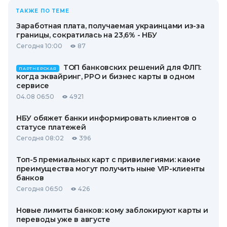
ТАКЖЕ ПО ТЕМЕ
Заработная плата, получаемая украинцами из-за
границы, сократилась на 23,6% - НБУ
Сегодня 10:00
87
ТОП банковских решений для ФЛП:
ПАРТНЕРСКАЯ
когда эквайринг, РРО и бизнес карты в одном
сервисе
04.08 06:50
4921
НБУ обяжет банки информировать клиентов о
статусе платежей
Сегодня 08:02
396
Топ-5 премиальных карт с привилегиями: какие
преимущества могут получить ныне VIP-клиенты
банков
Сегодня 06:50
426
Новые лимиты банков: кому заблокируют карты и
переводы уже в августе