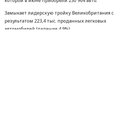
которой в июне приобрели 230 964 авто.
Замыкает лидерскую тройку Великобритания с
результатом 223,4 тыс. проданных легковых
автомобилей (падение 4,9%).
Что касается европейских производителей:
Первую строчку традиционно занимает VW
Group, которая в течении месяца
реализовала на рынках ЕС 355 296 авто, при
этом падение составило 9,5% по сравнению
с прошлогодним июнем.
На втором месте
PSA
Group с результатом
234 195 проданных автомобилей, что на 8%
меньше показателя годичной давности.
И третий результат у
RENAULT
Group – 186