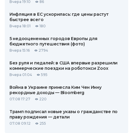
Вчера 19:10
86
Инфляция в ЕС ускорилась: где цены растут
быстрее всего
Вчера 18:01
180
5 недооцененных городов Европы для
бюджетного путешествия (фото)
Вчера 15:16
2794
Без руля и педалей: в США впервые разрешили
коммерческие поездки на роботокси Zoox
Вчера 01:04
595
Война в Украине принесла Ким Чен Инну
рекордные доходы — Bloomberg
07.08 17:27
220
Трамп подписал новые указы о гражданстве по
праву рождения — детали
07.08 09:12
255