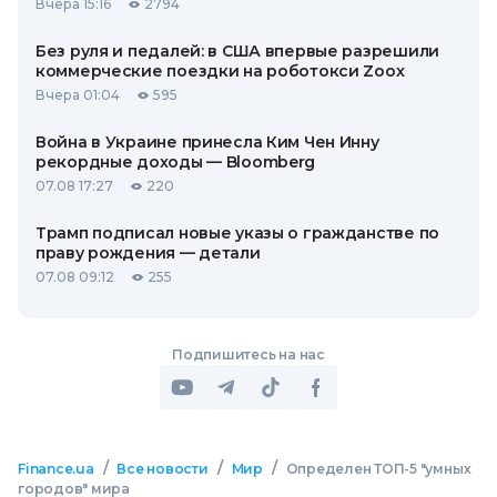
Вчера 15:16
2794
Без руля и педалей: в США впервые разрешили
коммерческие поездки на роботокси Zoox
Вчера 01:04
595
Война в Украине принесла Ким Чен Инну
рекордные доходы — Bloomberg
07.08 17:27
220
Трамп подписал новые указы о гражданстве по
праву рождения — детали
07.08 09:12
255
Подпишитесь на нас
/
/
/
Finance.ua
Все новости
Мир
Определен ТОП-5 "умных
городов" мира