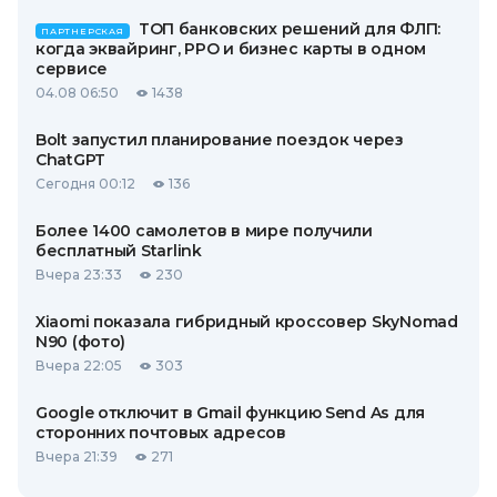
ТОП банковских решений для ФЛП:
ПАРТНЕРСКАЯ
когда эквайринг, РРО и бизнес карты в одном
сервисе
04.08 06:50
1438
Bolt запустил планирование поездок через
ChatGPT
Сегодня 00:12
136
Более 1400 самолетов в мире получили
бесплатный Starlink
Вчера 23:33
230
Xiaomi показала гибридный кроссовер SkyNomad
N90 (фото)
Вчера 22:05
303
Google отключит в Gmail функцию Send As для
сторонних почтовых адресов
Вчера 21:39
271