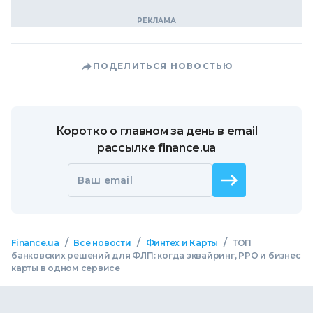
ПОДЕЛИТЬСЯ НОВОСТЬЮ
Коротко о главном за день в email
рассылке finance.ua
Ваш email
/
/
/
Finance.ua
Все новости
Финтех и Карты
ТОП
банковских решений для ФЛП: когда эквайринг, РРО и бизнес
карты в одном сервисе