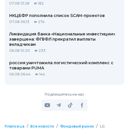
07.08 13:28
182
НКЦБФР пополнила список SCAM-проектов
07.08 06:13
274
Ликвидация банка «Национальные инвестиции»
завершена: ФГВФЛ прекратил выплаты
вкладчикам
06.08 10:20
233
россия уничтожила логистический комплекс с
товарами PUMA
06.08 06:44
144
Подпишитесь на нас
/
/
/
Finance.ua
Все новости
Фондовый рынок
LG