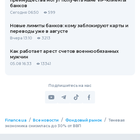
преимущества могут получить ныне VIP-клиенты
банков
Сегодня 06:50
599
Новые лимиты банков: кому заблокируют карты и
переводы уже в августе
Вчера 13:10
3213
Как работает арест счетов военнообязанных
мужчин
05.08 16:33
13341
Подпишитесь на нас
/
/
/
Finance.ua
Все новости
Фондовый рынок
Теневая
экономика снизилась до 30% от ВВП