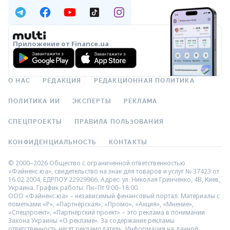
Приложение от Finance.ua
О НАС
РЕДАКЦИЯ
РЕДАКЦИОННАЯ ПОЛИТИКА
ПОЛИТИКА ИИ
ЭКСПЕРТЫ
РЕКЛАМА
СПЕЦПРОЕКТЫ
ПРАВИЛА ПОЛЬЗОВАНИЯ
КОНФИДЕНЦИАЛЬНОСТЬ
КОНТАКТЫ
© 2000–2026 Общество с ограниченной ответственностью
«Файненс.юа», свидетельство на знак для товаров и услуг № 37423 от
16.02.2004, ЕДРПОУ 22929966. Адрес: ул. Николая Гринченко, 4В, Киев,
Украина. График работы: Пн–Пт 9:00–18:00.
ООО «Файненс.юа» – независимый финансовый портал. Материалы с
пометками «Р», «Партнёрская», «Промо», «Акция», «Мнение»,
«Спецпроект», «Партнёрский проект» – это реклама в понимании
Закона Украины «О рекламе». За содержание рекламы
ответственность несёт рекламодатель. Информация на данной