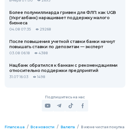
Вчера 07:00
2693
Более полумиллиарда гривен для ФЛП: как UGB
(Укргазбанк) наращивает поддержку малого
бизнеса
04.08 07:35
29268
После повышения учетной ставки банки начнут
повышать ставки по депозитам — эксперт
03.08 06:18
4388
Нацбанк обратился к банкам с рекомендациями
относительно поддержки предприятий
31.07 16:03
1498
Подпишитесь на нас
/
/
/
Finance.ua
Все новости
Валюта
В июне чистая покупка