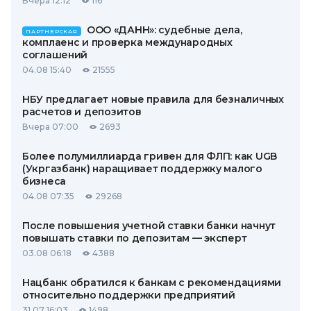
Вчера 12:12
116
ООО «ДАНН»: судебные дела,
ПАРТНЕРСКАЯ
комплаенс и проверка международных
соглашений
04.08 15:40
21555
НБУ предлагает новые правила для безналичных
расчетов и депозитов
Вчера 07:00
2693
Более полумиллиарда гривен для ФЛП: как UGB
(Укргазбанк) наращивает поддержку малого
бизнеса
04.08 07:35
29268
После повышения учетной ставки банки начнут
повышать ставки по депозитам — эксперт
03.08 06:18
4388
Нацбанк обратился к банкам с рекомендациями
относительно поддержки предприятий
31.07 16:03
1498