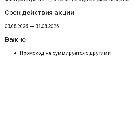
Срок действия акции
03.08.2026 — 31.08.2026
Важно
Промокод не суммируется с другими
акциями, промокодами и скидками.
Компания оставляет за собой право не
предоставлять промокод, если отзыв не
прошел модерацию Minfin или имеет
признаки искусственного накручивания.
Отправляя данные для получения
промокода, вы соглашаетесь на их
обработку компанией MyCredit
исключительно с целью проверки участия в