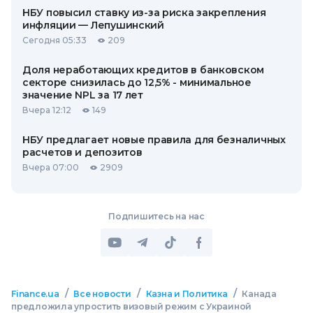
НБУ повысил ставку из-за риска закрепления
инфляции — Лепушинский
Сегодня 05:33
209
Доля неработающих кредитов в банковском
секторе снизилась до 12,5% - минимальное
значение NPL за 17 лет
Вчера 12:12
149
НБУ предлагает новые правила для безналичных
расчетов и депозитов
Вчера 07:00
2909
Подпишитесь на нас
/
/
/
Finance.ua
Все новости
Казна и Политика
Канада
предложила упростить визовый режим с Украиной