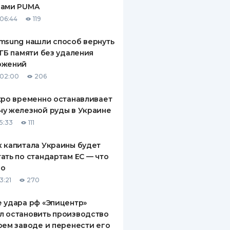
рами PUMA
ДИТЕЛИ ПО
06:44
119
ВАНИЮ
msung нашли способ вернуть
РАХОВЫЕ ПОЛИСЫ
 ГБ памяти без удаления
ожений
ВЫЕ КОМПАНИИ
 02:00
206
 О СТРАХОВЫХ
ИЯХ
xpo временно останавливает
у железной руды в Украине
КА И ОПЛАТА
5:33
111
ТЫ
 капитала Украины будет
ать по стандартам ЕС — что
го
3:21
270
 удара рф «Эпицентр»
л остановить производство
оем заводе и перенести его