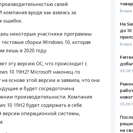
 производительностью своей
това
ЕЖЕМЕСЯЧНЫЙ ОБЗОР
ПУТЕВО
Вчера 
 компания вроде как взялась за
КЕШБЭКА
СТРАХО
х ошибок.
На Sa
ПУТЕВОДИТЕЛИ ПО
ВСЕ СТ
до 10
дель некоторые участники программы
БАНКОВСКИМ КАРТАМ
прил
СТРАХО
 тестовые сборки Windows 10, которая
Вчера
м лишь в 2020 году.
ОТЗЫВЫ
КОМПАН
Ferre
ет эту версию ОС, что происходит с
добыч
ДОСТАВ
ws 10 19H2? Microsoft наконец-то
05.08 1
на основе этой версии и заявила, что она
КОНТАК
Рынок
ыдущие и будет сосредоточена
работ
ении производительности. Компания
ново
ows 10 19H2 будет содержать в себе
05.08 1
 версии операционной системы,
После
а.
реши
на св