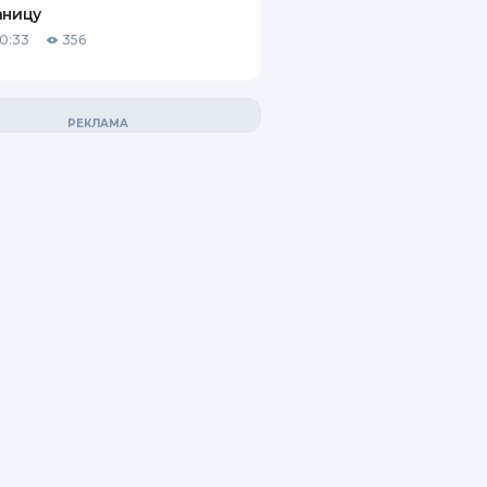
аницу
10:33
356