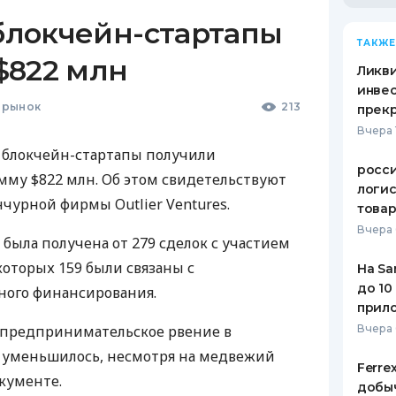
 блокчейн-стартапы
ТАКЖЕ
$822 млн
Ликв
инве
 рынок
213
прекр
Вчера 
 блокчейн-стартапы получили
росс
му $822 млн. Об этом свидетельствуют
логис
чурной фирмы Outlier Ventures.
това
Вчера 
 была получена от 279 сделок с участием
которых 159 были связаны с
На Sa
до 10
ного финансирования.
прил
то предпринимательское рвение в
Вчера
е уменьшилось, несмотря на медвежий
Ferre
окументе.
добыч