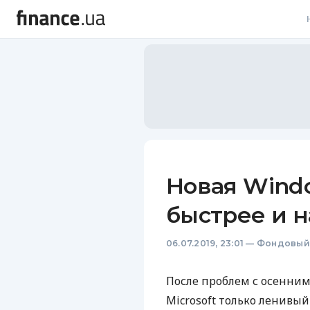
В
В
Л
А
Н
Новая Windo
С
быстрее и 
П
06.07.2019, 23:01
—
Фондовый
Т
Р
После проблем с осенним
Microsoft только ленивый