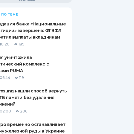
 ПО ТЕМЕ
идация банка «Национальные
стиции» завершена: ФГВФЛ
атил выплаты вкладчикам
10:20
189
ия уничтожила
тический комплекс с
рами PUMA
06:44
119
msung нашли способ вернуть
 ГБ памяти без удаления
ожений
 02:00
206
xpo временно останавливает
у железной руды в Украине