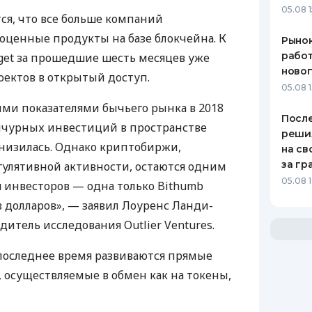
05.08 1
ся, что все больше компаний
оценные продукты на базе блокчейна. К
Рынок
работ
rget за прошедшие шесть месяцев уже
ново
ектов в открытый доступ.
05.08 1
ми показателями бычьего рынка в 2018
После
нчурных инвестиций в пространстве
реши
низилась. Однако криптобиржи,
на св
за гр
гулятивной активности, остаются одним
05.08 
я инвесторов — одна только Bithumb
 долларов», — заявил Лоуренс Ланди-
дитель исследования Outlier Ventures.
 последнее время развиваются прямые
 осуществляемые в обмен как на токены,