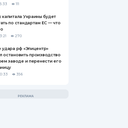
5:33
111
 капитала Украины будет
ать по стандартам ЕС — что
го
3:21
270
 удара рф «Эпицентр»
л остановить производство
оем заводе и перенести его
аницу
10:33
356