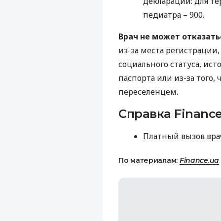
деклараций: для тер
педиатра – 900.
Врач не может отказат
из-за места регистрации,
социального статуса, ист
паспорта или из-за того,
переселенцем.
Справка Finance
Платный вызов врача
По материалам:
Finance.ua