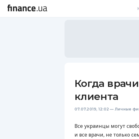
В
В
Л
А
Н
Когда врачи
С
клиента
П
07.07.2019, 12:02
—
Личные фи
Т
Р
Все украинцы могут своб
и все врачи, не только с