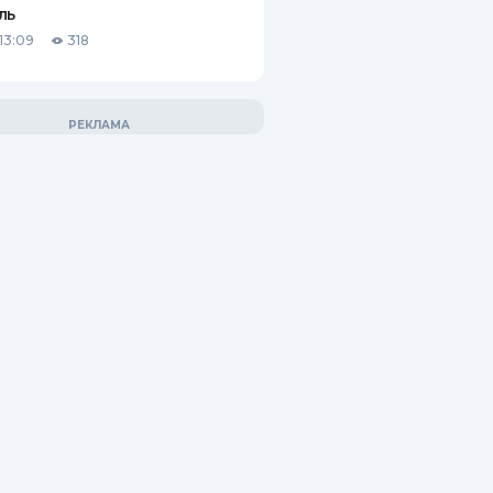
ль
13:09
318