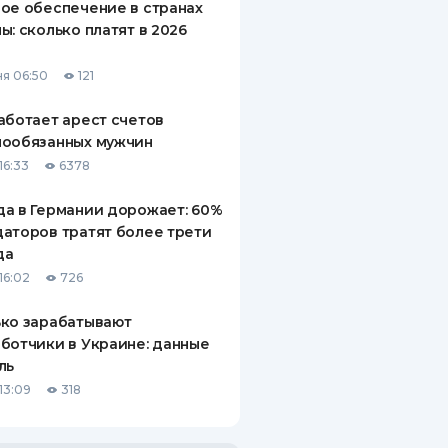
ое обеспечение в странах
ы: сколько платят в 2026
я 06:50
121
аботает арест счетов
нообязанных мужчин
16:33
6378
а в Германии дорожает: 60%
аторов тратят более трети
да
16:02
726
ко зарабатывают
ботчики в Украине: данные
ль
13:09
318