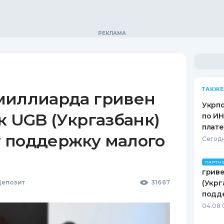
ТАКЖЕ
миллиарда гривен
Укрпо
к UGB (Укргазбанк)
по ИН
плат
 поддержку малого
Сегодн
ПАРТН
гриве
епозит
31667
(Укрг
подд
04.08 