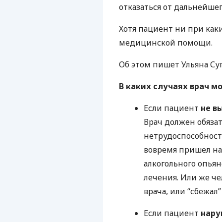
отказаться от дальнейше
Хотя пациент ни при как
медицинской помощи.
Об этом пишет Ульяна Су
В каких случаях врач м
Если пациент
не в
Врач должен обязат
нетрудоспособност
вовремя пришел на
алкогольного опьян
лечения. Или же че
врача, или “сбежал
Если пациент
нару