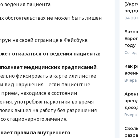
го ведения пациента.
(Укрг
ЕЖЕМЕСЯЧНЫЙ ОБЗОР
ПУТЕВО
подд
КЕШБЭКА
СТРАХО
их обстоятельствах не может быть лишен
04.08 
ПУТЕВОДИТЕЛИ ПО
ВСЕ СТ
Базов
БАНКОВСКИМ КАРТАМ
Европ
прун на своей странице в Фейсбуке.
СТРАХО
году
ожет отказаться от ведения пациента:
ОТЗЫВЫ
Сегодн
КОМПАН
Как р
ыполняет медицинских предписаний
.
ДОСТАВ
воен
ельно фиксировать в карте или листке
Вчера 
и вид нарушения – если пациент не
КОНТАК
 прием, находился в состоянии
Аренд
аренд
ения, употреблял наркотики во время
дохо
ловек вышел на работу без разрешения
Вчера 
” со стационарного лечения.
Сколь
шает правила внутреннего
разра