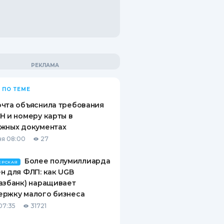
 ПО ТЕМЕ
чта объяснила требования
Н и номеру карты в
ежных документах
я 08:00
27
Более полумиллиарда
ЕРСКАЯ
н для ФЛП: как UGB
азбанк) наращивает
ержку малого бизнеса
07:35
31721