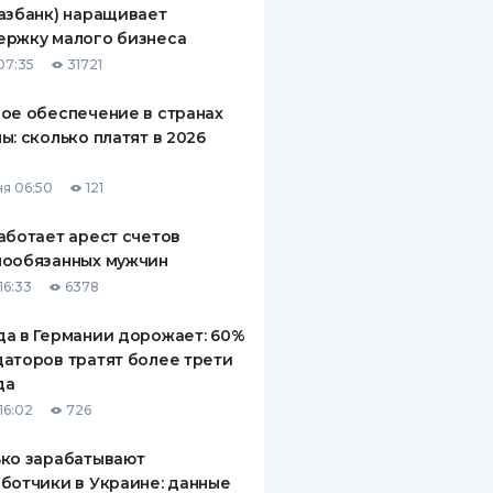
азбанк) наращивает
ДИТЕЛИ ПО
ержку малого бизнеса
ВАНИЮ
07:35
31721
РАХОВЫЕ ПОЛИСЫ
ое обеспечение в странах
ы: сколько платят в 2026
ВЫЕ КОМПАНИИ
 О СТРАХОВЫХ
я 06:50
121
ИЯХ
аботает арест счетов
КА И ОПЛАТА
нообязанных мужчин
16:33
6378
ТЫ
а в Германии дорожает: 60%
аторов тратят более трети
да
16:02
726
ко зарабатывают
ботчики в Украине: данные