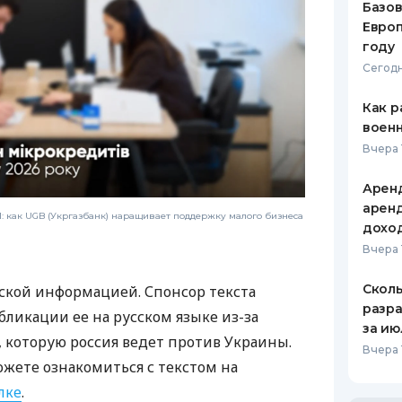
Базов
Европ
году
Сегодн
Как р
воен
Вчера 
Аренд
аренд
 как UGB (Укргазбанк) наращивает поддержку малого бизнеса
дохо
Вчера 
Сколь
ской информацией. Спонсор текста
разра
бликации ее на русском языке из-за
за ию
которую россия ведет против Украины.
Вчера 
ожете ознакомиться с текстом на
лке
.